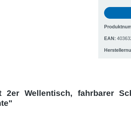
Produktnu
EAN:
40363
Hersteller
t 2er Wellentisch, fahrbarer S
te"