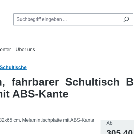
enter
Über uns
Schultische
h, fahrbarer Schultisch 
mit ABS-Kante
Regulärer 
Ab
305,40