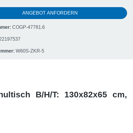
ANGEBOT ANFORDERN
mmer:
COGP-47781.6
22197537
nummer:
W60S-ZKR-5
chultisch B/H/T: 130x82x65 cm,