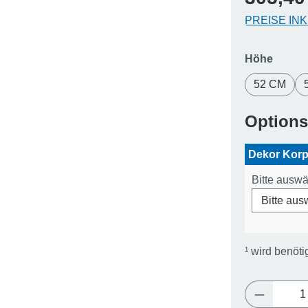
PREISE IN
auswä
Höhe
52 CM
Option
Dekor Kor
Bitte ausw
¹
wird benöti
Produkt 