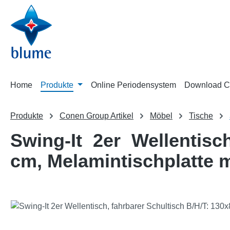
m Hauptinhalt springen
Zur Suche springen
Zur Hauptnavigation springen
Home
Produkte
Online Periodensystem
Download C
Produkte
Conen Group Artikel
Möbel
Tische
Swing-It 2er Wellentisc
cm, Melamintischplatte 
Bildergalerie überspringen