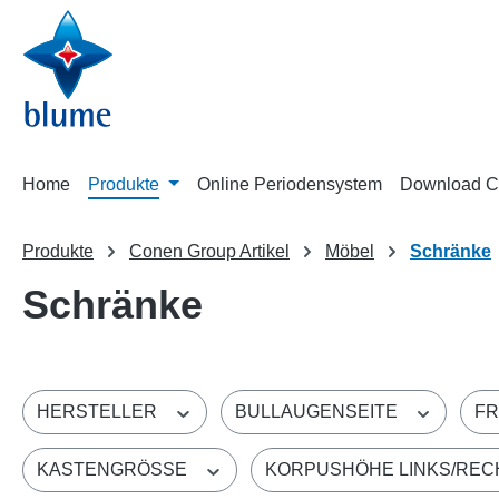
m Hauptinhalt springen
Zur Suche springen
Zur Hauptnavigation springen
Home
Produkte
Online Periodensystem
Download C
Produkte
Conen Group Artikel
Möbel
Schränke
Schränke
HERSTELLER
BULLAUGENSEITE
FR
KASTENGRÖSSE
KORPUSHÖHE LINKS/RE