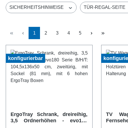
SICHERHEITSHINWEISE
TÜR-REGAL-SEITE
Seite
Seite
Seite
Seite
Seite
1
2
3
4
5
konfigurierbar
konfiguri
ErgoTray Schrank, dreireihig,
TV Wag
3,5 Ordnerhöhen - evo180
Fernseh
Serie B/H/T: 104,5x136x50 cm,
große