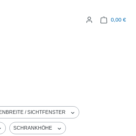
0,00 €
WAR
ENBREITE / SICHTFENSTER
SCHRANKHÖHE