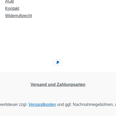
AGB
ndeten Stoffe abgeschätzt
nnOptimale Ergänzung zur
Kontakt
ffmanagementsoftware
Widerrufsrecht
nFolgende Tabellen sind
:Tabelle 1: Stoffgefahren
 Kennzeichnung durch
me und Phrasen inkl. der
chenden H-SätzeDiese
asiert auf dem Modell des
rmonisierten Systems zur
g und Kennzeichnung von
en (GHS-Spaltenmodell).
bildet die
ungspflichtigen
Versand und Zahlungsarten
efahren nach ihrer
weise in vier Spalten
lisch-chemische
wertsteuer zzgl.
Versandkosten
und ggf. Nachnahmegebühren, w
kute
tsgefahrenchronische