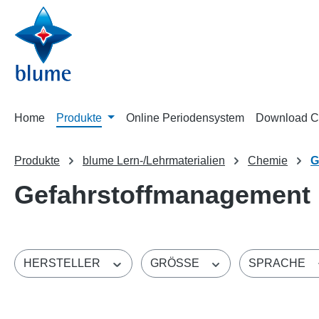
m Hauptinhalt springen
Zur Suche springen
Zur Hauptnavigation springen
Home
Produkte
Online Periodensystem
Download C
Produkte
blume Lern-/Lehrmaterialien
Chemie
G
Gefahrstoffmanagement
HERSTELLER
GRÖSSE
SPRACHE