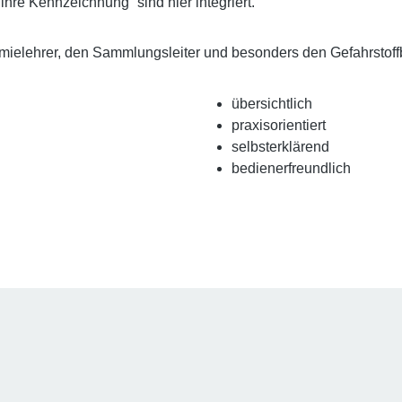
re Kennzeichnung“ sind hier integriert.
ielehrer, den Sammlungsleiter und besonders den Gefahrstoffb
übersichtlich
praxisorientiert
selbsterklärend
bedienerfreundlich