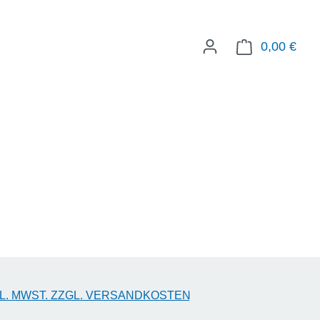
0,00 €
WAR
eis:
KL. MWST. ZZGL. VERSANDKOSTEN