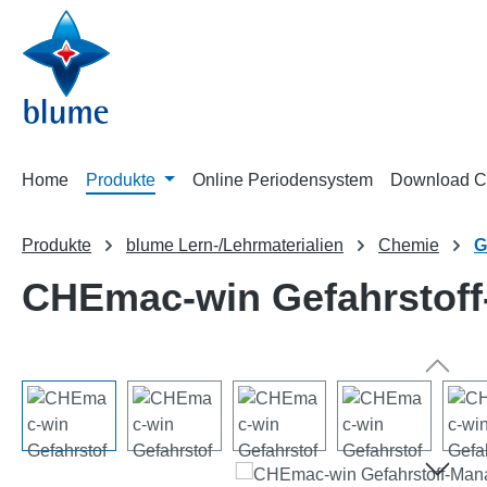
m Hauptinhalt springen
Zur Suche springen
Zur Hauptnavigation springen
Home
Produkte
Online Periodensystem
Download C
Produkte
blume Lern-/Lehrmaterialien
Chemie
G
CHEmac-win Gefahrstof
Bildergalerie überspringen