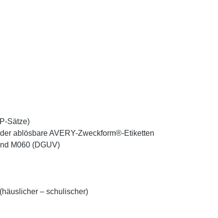
/P-Sätze)
ieder ablösbare AVERY-Zweckform®-Etiketten
1 und M060 (DGUV)
häuslicher – schulischer)