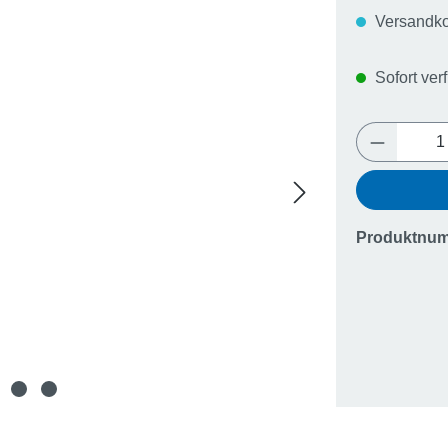
Versandko
Sofort verf
Produkt 
Produktnu