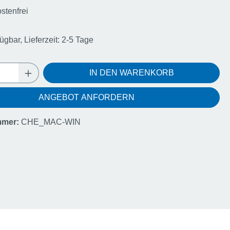
stenfrei
ügbar, Lieferzeit: 2-5 Tage
Anzahl: Gib den gewünschten Wert ein oder
IN DEN WARENKORB
ANGEBOT ANFORDERN
mmer:
CHE_MAC-WIN