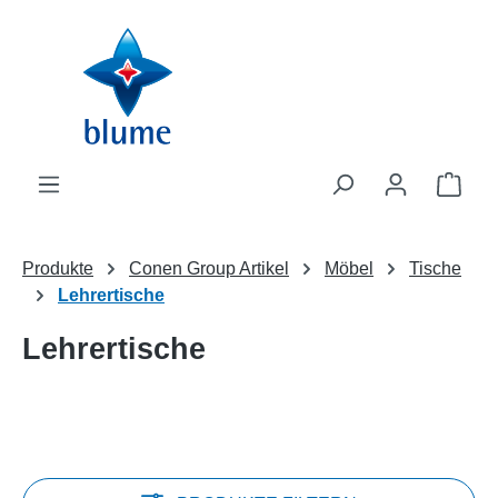
Zum Hauptinhalt springen
WAR
Produkte
Conen Group Artikel
Möbel
Tische
Lehrertische
Lehrertische