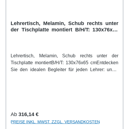
pulverbeschichtet in RAL nach Wahlweitere Infos
vom Hersteller
Lehrertisch, Melamin, Schub rechts unter
der Tischplatte montiert B/H/T: 130x76x65
cm
Lehrertisch, Melamin, Schub rechts unter der
Tischplatte montiertB/H/T: 130x76x65 cmEntdecken
Sie den idealen Begleiter für jeden Lehrer: unser
robuster Lehrertisch, der speziell für die
Herausforderungen des Schulalltags entwickelt
wurde. Dieser Tisch, gefertigt aus hochwertigem
Melamin, misst 130 x 65 cm und ist nicht nur
langlebig, sondern auch pflegeleicht – perfekt für
den täglichen Gebrauch. Mit einer praktischen
Regulärer Preis:
Ab
316,14 €
Schublade, die rechts unter der Tischplatte
PREISE INKL. MWST. ZZGL. VERSANDKOSTEN
angebracht ist, bietet dieser Tisch ausreichend