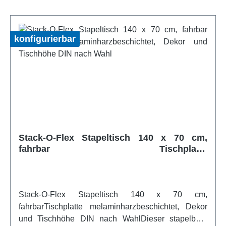
Vierkantrohr 40x20 mm. Die Tischplatte besteht aus
einer melaminharzbeschichteten Spanplatte. Alle
Schnittkanten werden durch einen 2mm starken,
konfigurierbar
abgerundeten ABS- Umleimer im Tischplattendekor
geschützt. Die Tischhöhe kann in den DIN Höhen
ausgewählt werden.Artikelfeatures:stapelbar an
allen Tischkanten Fugenlos anstellbar durch
einseitiges anheben mobil durch 2 in den
Fußkappen integrierte Rollen Höhe nach DIN
wählbar Tischplattendekor und Gestellfarbe aus der
Bieterpalette wählbarweitere Infos vom Hersteller
Stack-O-Flex Stapeltisch 140 x 70 cm,
fahrbar Tischplatte
melaminharzbeschichtet, Dekor und
Tischhöhe DIN nach Wahl
Stack-O-Flex Stapeltisch 140 x 70 cm,
fahrbarTischplatte melaminharzbeschichtet, Dekor
und Tischhöhe DIN nach WahlDieser stapelbare