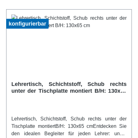
komplett montiert Rund- oder Quadratrohrgestelle
Tischgestell pulverbeschichtet in RAL nach Wahl
Tischbeine mit Stellfüßen für Bodenausgleich
konfigurierbar
Tischplatte 19mm melaminharz- beschichtet, Dekor
nach Wahl Tischhöhe wählbar: 72 cm oder nach
DINweitere Infos vom Hersteller
Lehrertisch, Schichtstoff, Schub rechts
unter der Tischplatte montiert B/H: 130x65
cm
Lehrertisch, Schichtstoff, Schub rechts unter der
Tischplatte montiertB/H: 130x65 cmEntdecken Sie
den idealen Begleiter für jeden Lehrer: unser