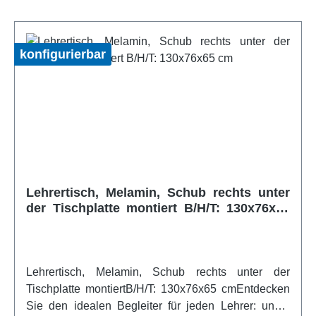
tonnenförmig gerundet. Als besondere Eigenschaft
ist die Schwerentflammbarkeit diese Materials zu
nennen. Die Tischhöhe kann in den DIN Höhen
konfigurierbar
ausgewählt werden.Artikelfeatures:stapelbar an
allen Tischkanten Fugenlos anstellbar durch
einseitiges anheben mobil durch 2 in den
Fußkappen integrierte Rollen Höhe nach DIN
wählbar Tischplattendekor und Gestellfarbe aus der
Bieterpalette wählbar Tischplatte schwer
entflammbarweitere Infos vom Hersteller
Lehrertisch, Melamin, Schub rechts unter
der Tischplatte montiert B/H/T: 130x76x65
cm
Lehrertisch, Melamin, Schub rechts unter der
Tischplatte montiertB/H/T: 130x76x65 cmEntdecken
Sie den idealen Begleiter für jeden Lehrer: unser