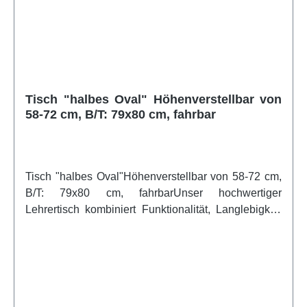
für Lehrer Langlebigkeit Funktionalität Mit Schub
rechtsweitere Infos vom Hersteller
Tisch "halbes Oval" Höhenverstellbar von
58-72 cm, B/T: 79x80 cm, fahrbar
Tisch "halbes Oval"Höhenverstellbar von 58-72 cm,
B/T: 79x80 cm, fahrbarUnser hochwertiger
Lehrertisch kombiniert Funktionalität, Langlebigkeit
und modernes Design, ideal für den Einsatz in
jedem Klassenzimmer. Das Gestell besteht aus
einem stabilen 4-Fuß-Unterbau, der für maximale
Stabilität verschweißt und pulverbeschichtet ist, um
zusätzlichen Schutz und Langlebigkeit zu