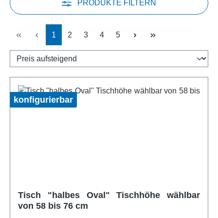
PRODUKTE FILTERN
Seite
Seite
Seite
Seite
Seite
1
2
3
4
5
konfigurierbar
Tisch "halbes Oval" Tischhöhe wählbar
von 58 bis 76 cm