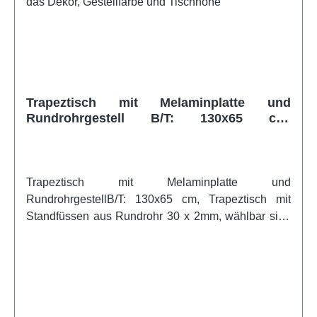
rechts Melaminweitere Infos vom Hersteller
Trapeztisch mit Melaminplatte und
Rundrohrgestell B/T: 130x65 cm,
Trapeztisch mit Standfüssen aus Rundrohr
30 x 2mm, wählbar sind das Dekor,
Gestellfarbe und Tischhöhe
Trapeztisch mit Melaminplatte und
RundrohrgestellB/T: 130x65 cm, Trapeztisch mit
Standfüssen aus Rundrohr 30 x 2mm, wählbar sind
das Dekor, Gestellfarbe und TischhöheTrapeztisch
130x65x65 cm Tischhöhe 72 cm. Vollverschweißtes
Vierfuß-Rundrohr-Gestell aus pulverbeschichtetem
Möbelprofilrohr D30 mm. Höhenversteller zum
Bodenausgleich, Tischplatte aus 19 mm E1