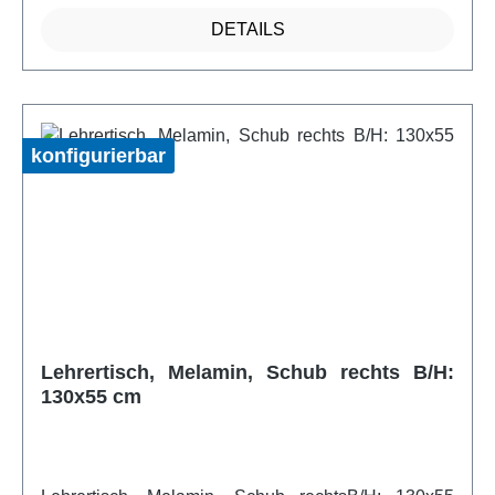
cm bis 72 cm ermöglicht eine Anpassung an
DETAILS
unterschiedliche Bedürfnisse. Die Tischplatte ist aus
einer 19 mm starken E1 Feinspanplatte gefertigt und
beidseitig melaminharzbeschichtet, was für eine
pflegeleichte und widerstandsfähige Oberfläche
sorgt. Alle Kanten sind mit einem 2 mm ABS-
konfigurierbar
Kunststoffumleimer verschlossen, was zusätzlichen
Schutz bietet. Mit den Maßen von 79 cm Breite, 58-
72 cm Höhe und 80 cm Tiefe ist dieser Lehrertisch
die perfekte Wahl für Lehrkräfte, die Wert auf
Ordnung, Stil und Sicherheit legen. Mit seiner
robusten Konstruktion und dem ansprechenden
Design schafft er ein effizientes und angenehmes
Arbeitsumfeld.weitere Infos vom Hersteller
Lehrertisch, Melamin, Schub rechts B/H:
130x55 cm