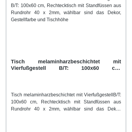
zusätzlichen Schutz und eine lange Lebensdauer
gewährleistet. Dieser Tisch ist die ideale Wahl für
Klassenzimmer, Büros und andere
Arbeitsumgebungen, in denen Stabilität und
Flexibilität gefragt sind. Er bietet eine perfekte
Kombination aus Funktionalität und modernem
Design, die jeden Raum
aufwertet.Artikelfeatures:verschiedene Höhen
optional mit Rollen Melaminharz beschichtet 2 mm
Tisch melaminharzbeschichtet mit
ABS-Kunststoffumleimerweitere Infos vom Hersteller
Vierfußgestell B/T: 100x60 cm,
Rechtecktisch mit Standfüssen aus
Rundrohr 40 x 2mm, wählbar sind das
Dekor, Gestellfarbe und Tischhöhe
Tisch melaminharzbeschichtet mit VierfußgestellB/T:
100x60 cm, Rechtecktisch mit Standfüssen aus
Rundrohr 40 x 2mm, wählbar sind das Dekor,
Gestellfarbe und TischhöheEntdecken Sie unseren
flexiblen Tisch, der sich ideal an Ihre Bedürfnisse
anpasst! Mit einer Höhe von 72 cm oder wahlweise