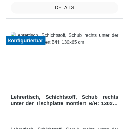
Lehrmaterialien. Die glatte Oberfläche und das
DETAILS
elegante Design sorgen dafür, dass Ihr Arbeitsplatz
stets organisiert und stilvoll bleibt. Setzen Sie auf
einen Lehrertisch, der Funktionalität und Ästhetik
vereint, um eine produktive und ansprechende
Arbeitsatmosphäre zu schaffen. Ideal für Lehrkräfte,
konfigurierbar
die großen Wert auf Effizienz und Ordnung
legen.Artikelfeatures:Speziell für Lehrer
Langlebigkeit Funktionalität Mit Schub PU
Kanteweitere Infos vom Hersteller
Lehrertisch, Schichtstoff, Schub rechts
unter der Tischplatte montiert B/H: 130x65
cm