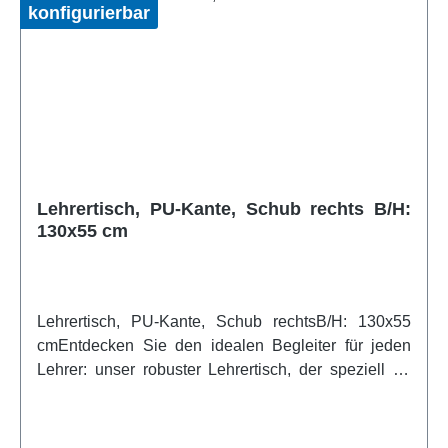
schaffen. Ideal für Lehrkräfte, die großen Wert auf
konfigurierbar
Effizienz und Ordnung legen.Artikelfeatures:Speziell
für Lehrer Langlebigkeit Funktionalität Mit Schub
Schichtstoffweitere Infos vom Hersteller
Lehrertisch, PU-Kante, Schub rechts B/H:
130x55 cm
Lehrertisch, PU-Kante, Schub rechtsB/H: 130x55
cmEntdecken Sie den idealen Begleiter für jeden
Lehrer: unser robuster Lehrertisch, der speziell für
die Herausforderungen des Schulalltags entwickelt
wurde. Dieser Tisch, gefertigt mit einer hochwertigen
PU Kante, misst 130 x 55 cm und ist nicht nur