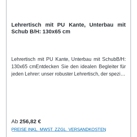
Lehrertisch mit PU Kante, Unterbau mit
Schub B/H: 130x65 cm
Lehrertisch mit PU Kante, Unterbau mit SchubB/H:
130x65 cmEntdecken Sie den idealen Begleiter für
jeden Lehrer: unser robuster Lehrertisch, der speziell
für die Herausforderungen des Schulalltags
entwickelt wurde. Dieser Tisch, gefertigt mit einer
hochwertigen PU Kante, misst 130 x 65 cm und ist
nicht nur langlebig, sondern auch pflegeleicht –
perfekt für den täglichen Gebrauch. Mit einer
praktischen Schublade, die rechts unter der
Regulärer Preis:
Ab
256,82 €
Tischplatte angebracht ist, bietet dieser Tisch
PREISE INKL. MWST. ZZGL. VERSANDKOSTEN
ausreichend Stauraum für Ihre Unterlagen und