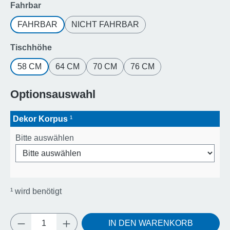
auswählen
Fahrbar
FAHRBAR
NICHT FAHRBAR
auswählen
Tischhöhe
58 CM
64 CM
70 CM
76 CM
Optionsauswahl
Dekor Korpus
¹
Bitte auswählen
¹
wird benötigt
Produkt Anzahl: Gib den gewünschten Wert e
IN DEN WARENKORB