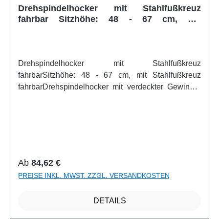
Drehspindelhocker mit Stahlfußkreuz
fahrbar Sitzhöhe: 48 - 67 cm, mit
Stahlfußkreuz fahrbar
Drehspindelhocker mit Stahlfußkreuz
fahrbarSitzhöhe: 48 - 67 cm, mit Stahlfußkreuz
fahrbarDrehspindelhocker mit verdeckter Gewinde-
Spindel, gegen Herausdrehen
gesichtertArtikelfeatures:Sitzhöhe: 48 - 67 cm
Sitzdurchmesser: 35 cm Gewicht: ca. 5 kg Sitzteller
Buche Multipley, naturfarben formschönes und
stabiles Stahl -Fußkreuz mit Rollenweitere Infos vom
Hersteller
Regulärer Preis:
Ab
84,62 €
PREISE INKL. MWST. ZZGL. VERSANDKOSTEN
DETAILS