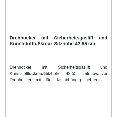
V5 - Bezug Kunstleder, schwer entflammbar /
Schaumstoffpolster Standard V6 - Bezug Stoff und
Schaumstoffpolster schwer entflammbar V7 - Bezug
Kunstleder und Schaumstoffpolster schwer
entflammbarweitere Infos vom Hersteller
Drehhocker mit Sicherheitsgaslift und
Kunststofffußkreuz Sitzhöhe 42-55 cm
Drehhocker mit Sicherheitsgaslift und
KunststofffußkreuzSitzhöhe 42-55 cmInnovativer
Drehhocker mit fünf lastabhängig gebremsten
Rollen! Unser Drehhocker mit stufenloser
Sitzhöhenverstellung und Sicherheitsgaslift, mit
seinem formschönen und stabilen
Kunststofffußkreuz in schwarz, ist perfekt um schnell
und einfach eine Sitzmöglichkeit zu schaffen. Er