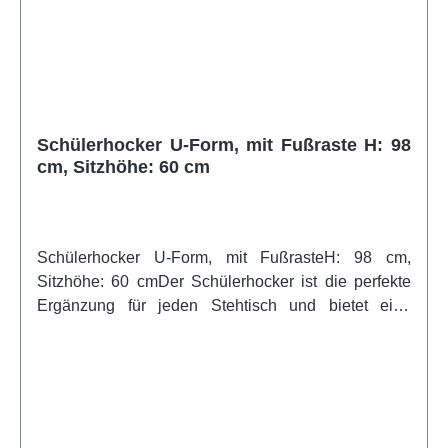
Lieferbare Varianten V1 - Bezug Stoff und
Schaumstoffpolster Standard V2 - Bezug Kunstleder
und Schaumstoffpolster Standard V4 - Bezug Stoff,
schwer entflammbar / Schaumstoffpolster Standard
V5 - Bezug Kunstleder, schwer entflammbar /
Schaumstoffpolster Standard V6 - Bezug Stoff und
Schülerhocker U-Form, mit Fußraste H: 98
Schaumstoffpolster schwer entflammbar V7 - Bezug
cm, Sitzhöhe: 60 cm
Kunstleder und Schaumstoffpolster schwer
entflammbarweitere Infos vom Hersteller
Schülerhocker U-Form, mit FußrasteH: 98 cm,
Sitzhöhe: 60 cmDer Schülerhocker ist die perfekte
Ergänzung für jeden Stehtisch und bietet eine
komfortable Sitzlösung, die speziell auf die
Bedürfnisse von Schülern zugeschnitten ist. Mit
seiner optimalen Höhe ermöglicht er ein
ergonomisches Sitzen und Fördern von aktivem
Lernen. Die Sitzfläche aus hochwertigem Kunststoff