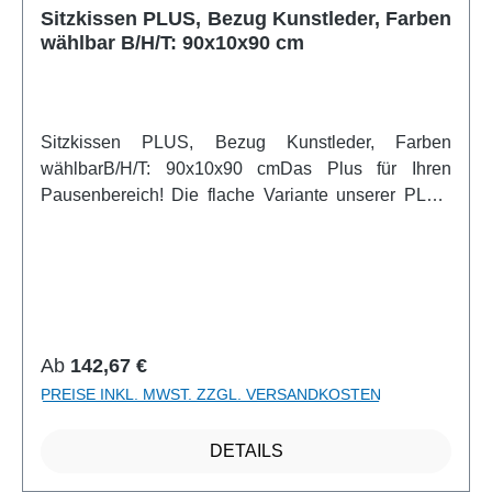
Sitzkissen PLUS, Bezug Kunstleder, Farben
wählbar B/H/T: 90x10x90 cm
Sitzkissen PLUS, Bezug Kunstleder, Farben
wählbarB/H/T: 90x10x90 cmDas Plus für Ihren
Pausenbereich! Die flache Variante unserer PLUS
Sitzhocker sind die Sitzkissen. Sie laden mit Ihren
bunten Farben zu einem gemütlichen verweilen ein.
Die Kantenlänge der Kissen beträgt immer 30 cm
und die Sitzkissen sind alle mit einem pflegeleichten
Kunstleder überzogen. Die Farbe der Kissen können
Sie ganz leicht aus unserem Sortiment auswählen
Regulärer Preis:
Ab
142,67 €
damit Sie Ihr persönliches Raumkonzept schaffen
PREISE INKL. MWST. ZZGL. VERSANDKOSTEN
können.Artikelfeatures:Farbe wählbar Bezug
Kunstleder pflegeleichtweitere Infos vom Hersteller
DETAILS