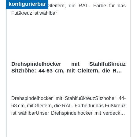
handwerklich anspruchsvoller Verarbeitung ergeben
konfigurierbar
ein Produkt mit perfektem Preis-/Leistungsverhältnis.
Unser Kleeblatthocker läßt sich aufgrund der
verwendeten Materialien und Sitzhöhen sehr gut als
Ergänzung zu unseren Massivholz-
Kindergartenstühlen TIM
einsetzen!Artikelfeatures:Gestell / Standfüsse 24 x
40 mm aus formverleimtem Buche Schichtholz alle
Flächen auf Wasserbasis natur lackiert Belastbarkeit
Drehspindelhocker mit Stahlfußkreuz
bis 110 kg - gemäß DIN EN 1729-2 Standfüsse mit
Sitzhöhe: 44-63 cm, mit Gleitern, die RAL-
Kunststoffgleitern Lieferung komplett montiertweitere
Farbe für das Fußkreuz ist wählbar
Infos vom Hersteller
Drehspindelhocker mit StahlfußkreuzSitzhöhe: 44-
63 cm, mit Gleitern, die RAL- Farbe für das Fußkreuz
ist wählbarUnser Drehspindelhocker mit verdeckter
Gewindespindel, ist gegen Herausdrehen gesichtert.
Sitzfläche aus Buche natur auf einem formschönen
und stabilen Stahlfußkreuz mit