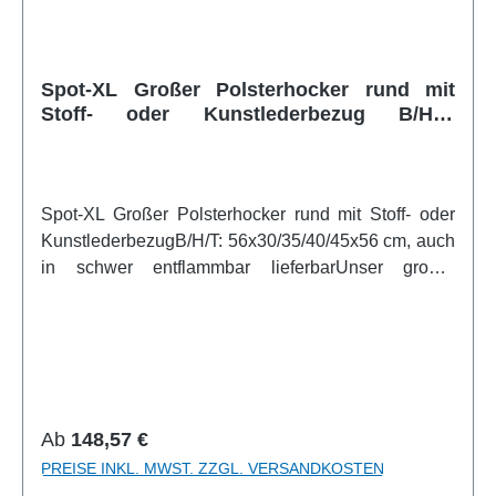
Spot-XL Großer Polsterhocker rund mit
Stoff- oder Kunstlederbezug B/H/T:
56x30/35/40/45x56 cm, auch in schwer
entflammbar lieferbar
Spot-XL Großer Polsterhocker rund mit Stoff- oder
KunstlederbezugB/H/T: 56x30/35/40/45x56 cm, auch
in schwer entflammbar lieferbarUnser großer
Sitzhocker "SPOT XL" ist praktisch, leicht, flexibel
und formschön. Im inneren befindet sich ein
hochwertiger Schaumstoffkern der immer wieder in
seine Form zurückkehrt. Zum sicheren Stand ist der
Boden des Hockers mit Anti-Rutsch-Gewebe
ausgestattet. Hochwertige Verarbeitung machen ihn
Regulärer Preis:
Ab
148,57 €
robust und leicht zu reinigen. Der Stoff- oder
PREISE INKL. MWST. ZZGL. VERSANDKOSTEN
Kunstlederbezug ist in vielen verschiedenen Farben