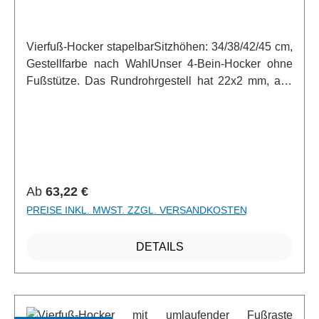
Vierfuß-Hocker stapelbarSitzhöhen: 34/38/42/45 cm,
Gestellfarbe nach WahlUnser 4-Bein-Hocker ohne
Fußstütze. Das Rundrohrgestell hat 22x2 mm, alle
Stahlteile sind Kunststoffpulverbeschichtet und
unten mit Kunststoffgleitern versehen. Die Sitzfläche
besteht aus Mehrschicht-Buchensperrholz mit
Melaminharzbeschichtung. Der Hocker ist stapelbar,
das Dekor ist Buche natur.Artikelfeatures:stapelbar
RAL-Farben wählbar Sitzflächendurchmesser 34,5
Regulärer Preis:
Ab
63,22 €
cm.weitere Infos vom Hersteller
PREISE INKL. MWST. ZZGL. VERSANDKOSTEN
DETAILS