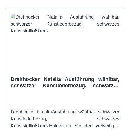
Stuhlbeinen verwendeten Filzgleitern geschützt. Die
qualitativ hochwertigen Materialien, kombiniert mit
handwerklich anspruchsvoller Verarbeitung ergeben
ein Produkt mit perfektem Preis-/Leistungsverhältnis.
Unser Kleeblatthocker läßt sich aufgrund der
verwendeten Materialien und Sitzhöhen sehr gut als
Ergänzung zu unseren Massivholz-
Kindergartenstühlen TIM
einsetzen!Artikelfeatures:Gestell / Standfüsse 24 x
40 mm aus formverleimtem Buche Schichtholz alle
Flächen auf Wasserbasis natur lackiert Belastbarkeit
Drehhocker Natalia Ausführung wählbar,
bis 110 kg - gemäß DIN EN 1729-2 Standfüsse mit
schwarzer Kunstlederbezug, schwarzes
Filzgleitern Lieferung komplett montiertweitere Infos
Kunststofffußkreuz
vom Hersteller
Drehhocker NataliaAusführung wählbar, schwarzer
Kunstlederbezug, schwarzes
KunststofffußkreuzEntdecken Sie den vielseitigen