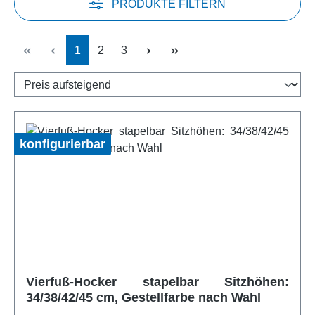
PRODUKTE FILTERN
Seite
Seite
Seite
1
2
3
konfigurierbar
Vierfuß-Hocker stapelbar Sitzhöhen:
34/38/42/45 cm, Gestellfarbe nach Wahl