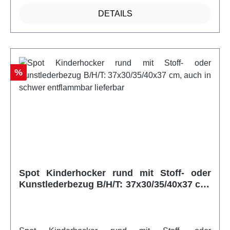
sehr stabilweitere Infos vom Hersteller
DETAILS
Rabatt
%
Spot Kinderhocker rund mit Stoff- oder
Kunstlederbezug B/H/T: 37x30/35/40x37 cm,
auch in schwer entflammbar lieferbar