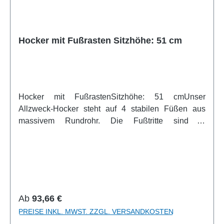
Hocker mit Fußrasten Sitzhöhe: 51 cm
Hocker mit FußrastenSitzhöhe: 51 cmUnser
Allzweck-Hocker steht auf 4 stabilen Füßen aus
massivem Rundrohr. Die Fußtritte sind in
verschiedenen höhen angebracht und somit perfekt
nutzbar. Alle Stahlteile sind
kunststoffpulverbeschichtet. Alle Enden sind mit
Kunststoffgleitern versehen. Die Sitzfläche besteht
aus Mehrschicht-Buchensperrholz mit
Melaminharzbeschichtung. Der Dekor ist Buche
Regulärer Preis:
Ab
93,66 €
natur.Artikelfeatures:Höhe Fußrasten vom Boden
PREISE INKL. MWST. ZZGL. VERSANDKOSTEN
5/9/13/17 cm Dekor Buche natur Sitzhöhe 51 cm