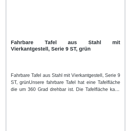
Quer-Traverse.Artikelfeatures:fahrbar beidseitig
beschreibbar höhenverstellbar Tafelfläche um 360°
drehbarweitere Infos vom Hersteller
Fahrbare Tafel aus Stahl mit
Vierkantgestell, Serie 9 ST, grün
Fahrbare Tafel aus Stahl mit Vierkantgestell, Serie 9
ST, grünUnsere fahrbare Tafel hat eine Tafelfläche
die um 360 Grad drehbar ist. Die Tafelfläche kann
per Spannknebel in jeder Stellung durch Zahnkranz-
Drehteller arretiert werden. Sie ist höhenverstellbar
und so für fast jede Körpergröße vorgesehen. Die
Schreibfläche ist beidseitig mit Kreide beschreibbar.
Sie ist magnethaftend und trocken oder feucht