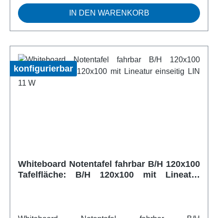
Tafelfläche ist mit 4 Systemen der genormten
IN DEN WARENKORB
Notenlineatur Nr. 11 (Linienabstand 2,5 cm)
bedruckt, die andere Seite ist
frei.Artikelfeatures:mobil einsetzbar höhenverstellbar
Stahlemaille fahrbarweitere Infos vom Hersteller
konfigurierbar
Whiteboard Notentafel fahrbar B/H 120x100
Tafelfläche: B/H 120x100 mit Lineatur
einseitig LIN 11 W