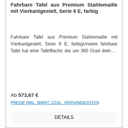
Lineaturen wählbar auch ohneweitere Infos vom
Fahrbare Tafel aus Premium Stahlemaille
Hersteller
mit Vierkantgestell, Serie 9 E, farbig
Fahrbare Tafel aus Premium Stahlemaille mit
Vierkantgestell, Serie 9 E, farbigUnsere fahrbare
Tafel hat eine Tafelfläche die um 360 Grad drehbar
ist. Die Tafelfläche kann per Spannknebel in jeder
Stellung durch Zahnkranz-Drehteller arretiert
werden. Sie ist höhenverstellbar und so für fast jede
Körpergröße vorgesehen. Die Tafel ist beidseitig mit
Kreide beschreibbar, abwischbar und
magnethaftend. Die Kanten der Tafelfläche sind in
Regulärer Preis:
Ab
573,67 €
natureloxiertem Aluminium U-Profilen eingefaßt und
PREISE INKL. MWST. ZZGL. VERSANDKOSTEN
die Tafelecken sind durch profilübergreifende,
gerundete Eckkappen aus ABS-Kunststoff
DETAILS
abgedeckt. Das Gestell ist aus vollverschweißtem
Präzisionstahl-Vierkantrohr gefertigt Alle Rohrenden