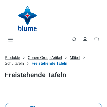
Zum Hauptinhalt springen
WAR
Produkte
Conen Group Artikel
Möbel
Schultafeln
Freistehende Tafeln
Freistehende Tafeln