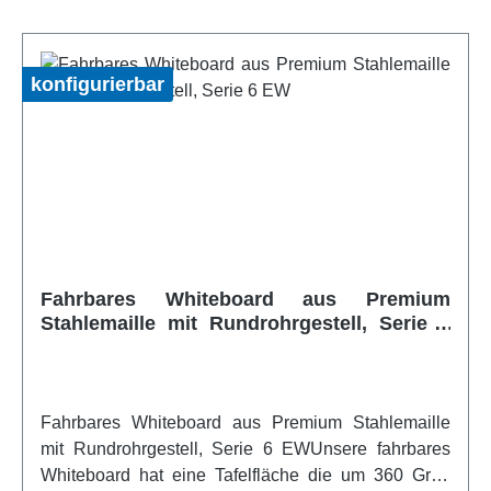
sind durch gerundete ABS-Kunststoffkappen
abgedeckt. Alle Stahlteile sind Kunststoff-
Pulverbeschichtet. Zusätzlich befindet sich eine
konfigurierbar
verschraubte Ablage aus ABS-Kunststoff unter der
Tafelfläche an der Quer-Traverse. Die Lieferung
erfolgt gebrauchsfertig montiert
(Erdgeschoss)Artikelfeatures:fahrbar beidseitig
beschreibbar höhenverstellbar Tafelfläche um 360°
drehbarweitere Infos vom Hersteller
Fahrbares Whiteboard aus Premium
Stahlemaille mit Rundrohrgestell, Serie 6
EW
Fahrbares Whiteboard aus Premium Stahlemaille
mit Rundrohrgestell, Serie 6 EWUnsere fahrbares
Whiteboard hat eine Tafelfläche die um 360 Grad