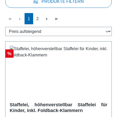
PRODUKTE FILTERN
Seite
Seite
1
2
Rabatt
%
Staffelei, höhenverstellbar Staffelei für
Kinder, inkl. Foldback-Klammern