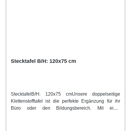
Aufklappen. Maße der
Malflächen:Artikelfeatures:stabile Malflächen mit
widerstandsfähiger Oberfläche gerundete 2 mm
dicke ABS-Kanten zeitgleiche Nutzung an
gegenüberliegenden Plätzen übersichtliche
Aufbewahrung von Malwerkzeug bzw. Malbechern
getrennte Höhenverstellung der Arbeitsflächen
Stützensicherung gegen Aufklappen
Stecktafel B/H: 120x75 cm
StecktafelB/H: 120x75 cmUnsere doppelseitige
Klettenstofftafel ist die perfekte Ergänzung für ihr
Büro oder den Bildungsbereich. Mit einer
großzügigen Größe von B/H: 120x75 cm bietet sie
ausreichend Raum für all Ihre Präsentations- und
Organisationsbedürfnisse. Sie ist in verschiedenen