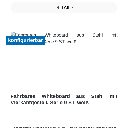
Sie diese Tafel auch einsetzen wollen - Sie eignet
DETAILS
sich ideal für jedes Klassenzimmer, für jeden
Besprechungsraum oder auch für das Lehrerzimmer.
Dank der Vielzahl an Oberflächen können Sie ihre
Tafel individuell mit verschiedenen Lineaturen
gestalten. In unserem Sortiment finden Sie eine
konfigurierbar
große Auswahl verschiedener Kreiden und
Magneten in vielen verschiedenen Farben. Die
Tafelmittelfläche beträgt 200x100 cm und die
einzelnen Flügel rechts und links jeweils 100x100
cm.Artikelfeatures:Lineatur individuell wählbar
standsicher beschreibbar mit Kreide Schreibflächen
Premium Stahlemaille Schreibflächen
magnethaftendweitere Infos vom Hersteller
Fahrbares Whiteboard aus Stahl mit
Vierkantgestell, Serie 9 ST, weiß