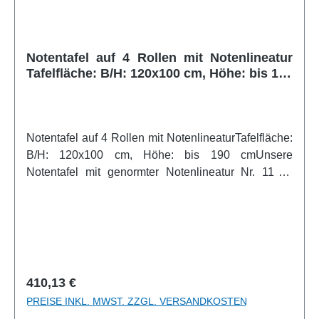
verwendbar Tafeloberkante von 140 cm bis 190 cm
fahrbar Notenlineatur in LIN 12 magnethaftend mit
Kreide beschreibbar feucht abwischbarweitere Infos
Notentafel auf 4 Rollen mit Notenlineatur
vom Hersteller
Tafelfläche: B/H: 120x100 cm, Höhe: bis 190
cm
Notentafel auf 4 Rollen mit NotenlineaturTafelfläche:
B/H: 120x100 cm, Höhe: bis 190 cmUnsere
Notentafel mit genormter Notenlineatur Nr. 11 ist
dank Ihrer 4 Rollen mobil einsetzbar. Die Tafelfläche
besteht aus grüner Stahlemaille, ist magnethaftend,
mit Kreide beschreibbar und doppelseitig
verwendbar. Die Tafel ist höhenverstellbar von 140
bis 190 cm (bezogen auf die Tafeloberkante). Das
Stahlrohr-Fahrgestell ist einbrennlackiert bzw.
Regulärer Preis:
410,13 €
epoxidharzbeschichtet und mit 4 Sicherheitsrädern
PREISE INKL. MWST. ZZGL. VERSANDKOSTEN
ausgestattet, davon sind 2 feststellbar. Eine Seite der