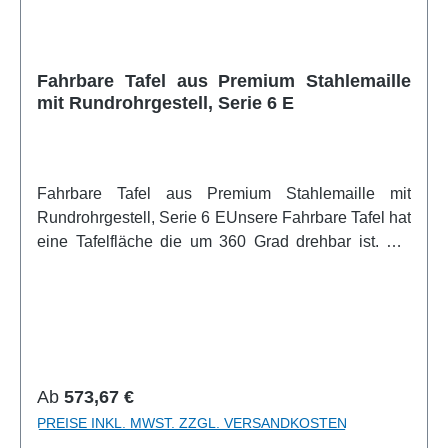
Tafelfläche um 360° drehbar Gestelle in
verschiedenen RAL Farben erhältlich verschiedene
Lineaturen wählbar auch ohneweitere Infos vom
Fahrbare Tafel aus Premium Stahlemaille
Hersteller
mit Rundrohrgestell, Serie 6 E
Fahrbare Tafel aus Premium Stahlemaille mit
Rundrohrgestell, Serie 6 EUnsere Fahrbare Tafel hat
eine Tafelfläche die um 360 Grad drehbar ist. Die
Tafelfläche kann per Spannknebel in jeder Stellung
durch Zahnkranz-Drehteller arretiert werden. Sie ist
höhenverstellbar und so für fast jede Körpergröße
vorgesehen. Die Schreibfläche ist beidseitig mit
Kreide beschreibbar. Sie ist magnethaftend und
trocken oder feucht abwischbar. Die Kanten der
Regulärer Preis:
Ab
573,67 €
Tafelfläche sind in natureloxiertem Aluminium U-
PREISE INKL. MWST. ZZGL. VERSANDKOSTEN
Profilen eingefaßt und die Tafelecken sind durch