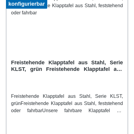
Tafelflächen mit Whiteboardmarkern beschreibbar
konfigurierbar
und magnethaftend. In unserem Sortiment finden Sie
eine große Auswahl verschiedener
Whiteboardmarker und Magnete in vielen
verschiedenen Farben. Die Tafelmittelfläche beträgt
200x100 cm und die einzelnen Flügel rechts und
links jeweils 100x100 cm. Die Lieferung erfolgt
gebrauchsfertig montiert
(Erdgeschoss).Artikelfeatures:ohne
Freistehende Klapptafel aus Stahl, Serie
Höhenverstellung magnethaftend Lineatur
KLST, grün Freistehende Klapptafel aus
individuell wählbar optimale Standsicherheit
Stahl, feststehend oder fahrbar
Whiteboard Schreibfläche aus Stahl beschreibbar
mit Whiteboardmarkern magnethaftend Für das
Fahrgestell sind die RAL Farben wählbar Auf
Freistehende Klapptafel aus Stahl, Serie KLST,
Wunsch mit Lineatur lieferbar!weitere Infos vom
grünFreistehende Klapptafel aus Stahl, feststehend
Hersteller
oder fahrbarUnsere fahrbare Klapptafel mit
feststehender, kunststoffbeschichteter grüner
Kreidetafel Schreibfläche aus Stahlblech ist
magnethaftend und für die Nutzung von Kreide