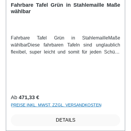
Fahrbare Tafel Grün in Stahlemaille Maße
wählbar
Fahrbare Tafel Grün in StahlemailleMaße
wählbarDiese fahrbaren Tafeln sind unglaublich
flexibel, super leicht und somit für jeden Schüler
ganz einfach zu bewegen. Dank des verstellbaren
Zwischenstücks des Rollstatives kann jede
Tafelgröße hoch oder quer eingehangen werden.
Immer wieder anders, ganz wie Sie es benötigen.
Dieses Modell ist mit Kreide beschreibbar und
magnethaftend.Artikelfeatures:fahrbar flexibel
Regulärer Preis:
Ab
471,33 €
verstellbares Zwischenstück mit Kreide beschreibbar
PREISE INKL. MWST. ZZGL. VERSANDKOSTEN
und magnethaftendweitere Infos vom Hersteller
DETAILS