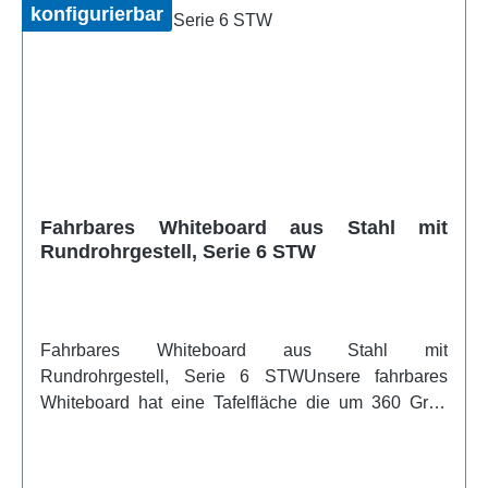
Pulverbeschichtet. Zusätzlich befindet sich eine
konfigurierbar
verschraubte Ablage aus ABS-Kunststoff unter der
Tafelfläche an der Quer-Traverse. Die Lieferung
erfolgt gebrauchsfertig montiert
(Erdgeschoss)Artikelfeatures:fahrbar 4 Gleitrollen
davon 2 feststellbar beidseitig beschreibbar
höhenverstellbar Tafelfläche um 360° drehbar
Gestelle in verschiedenen RAL Farben erhältlich
verschiedene Lineaturen wählbar auch ohneweitere
Fahrbares Whiteboard aus Stahl mit
Infos vom Hersteller
Rundrohrgestell, Serie 6 STW
Fahrbares Whiteboard aus Stahl mit
Rundrohrgestell, Serie 6 STWUnsere fahrbares
Whiteboard hat eine Tafelfläche die um 360 Grad
drehbar ist. Die Tafelfläche kann per Spannknebel in
jeder Stellung durch Zahnkranz-Drehteller arretiert
werden. Sie ist höhenverstellbar und so für fast jede