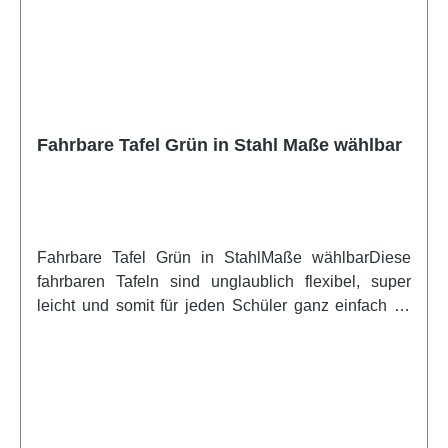
Fahrbare Tafel Grün in Stahl Maße wählbar
Fahrbare Tafel Grün in StahlMaße wählbarDiese
fahrbaren Tafeln sind unglaublich flexibel, super
leicht und somit für jeden Schüler ganz einfach zu
bewegen. Dank des verstellbaren Zwischenstücks
des Rollstatives kann jede Tafelgröße hoch oder
quer eingehangen werden. Immer wieder anders,
ganz wie Sie es benötigen. Dieses Modell ist mit
Kreide beschreibbar und