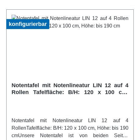
80x120 cm ist die Tafel sowohl im Hoch- als auch im
Querformat verwendbar, was zusätzliche Flexibilität
bietet. Perfekt geeignet für Schulen, Büros und
konfigurierbar
andere Präsentationsumgebungen. Entdecken Sie
die Vielseitigkeit und Benutzerfreundlichkeit unserer
hochwertigen Tafel.Artikelfeatures:Stofftafel
doppelseitig Rot Hoch und Querformat
verwendbarweitere Infos vom Hersteller
Notentafel mit Notenlineatur LIN 12 auf 4
Rollen Tafelfläche: B/H: 120 x 100 cm,
Höhe: bis 190 cm
Notentafel mit Notenlineatur LIN 12 auf 4
RollenTafelfläche: B/H: 120 x 100 cm, Höhe: bis 190
cmUnsere Notentafel ist von beiden Seiten