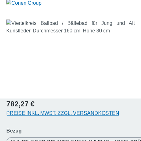
Bildergalerie überspringen
Regulärer Preis:
782,27 €
PREISE INKL. MWST. ZZGL. VERSANDKOSTEN
auswählen
Bezug