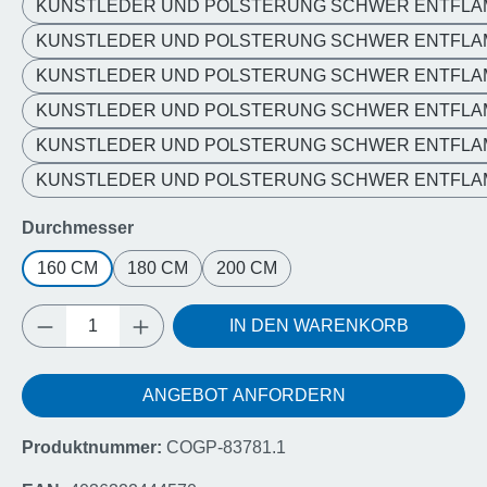
KUNSTLEDER UND POLSTERUNG SCHWER ENTFLA
KUNSTLEDER UND POLSTERUNG SCHWER ENTFLAM
KUNSTLEDER UND POLSTERUNG SCHWER ENTFLAM
KUNSTLEDER UND POLSTERUNG SCHWER ENTFLA
KUNSTLEDER UND POLSTERUNG SCHWER ENTFLAM
KUNSTLEDER UND POLSTERUNG SCHWER ENTFLAM
auswählen
Durchmesser
160 CM
180 CM
200 CM
Produkt Anzahl: Gib den gewünschten Wert e
IN DEN WARENKORB
ANGEBOT ANFORDERN
Produktnummer:
COGP-83781.1