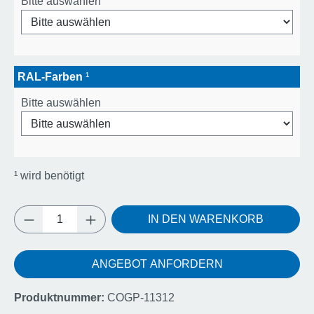
Bitte auswählen
RAL-Farben
¹
Bitte auswählen
¹
wird benötigt
Produkt Anzahl: Gib den gewünschten Wert e
IN DEN WARENKORB
ANGEBOT ANFORDERN
Produktnummer:
COGP-11312