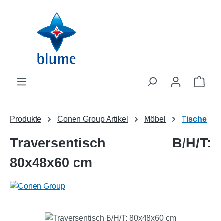
Zum Hauptinhalt springen
WAR
Produkte
Conen Group Artikel
Möbel
Tische
Traversentisch B/H/T:
80x48x60 cm
Bildergalerie überspringen