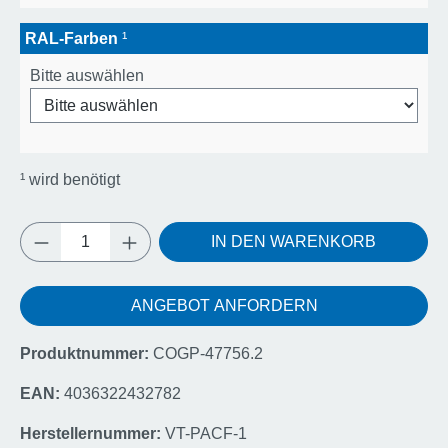
RAL-Farben
¹
Bitte auswählen
¹
wird benötigt
Produkt Anzahl: Gib den gewünschten Wert e
IN DEN WARENKORB
ANGEBOT ANFORDERN
Produktnummer:
COGP-47756.2
EAN:
4036322432782
Herstellernummer:
VT-PACF-1