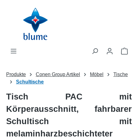
Zum Hauptinhalt springen
WAR
Produkte
Conen Group Artikel
Möbel
Tische
Schultische
Tisch PAC mit
Körperausschnitt, fahrbarer
Schultisch mit
melaminharzbeschichteter