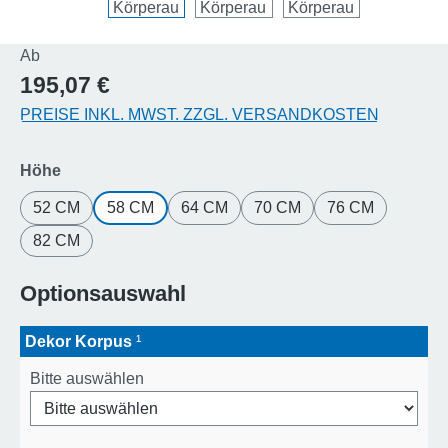
Regulärer Preis:
Ab
195,07 €
PREISE INKL. MWST. ZZGL. VERSANDKOSTEN
auswählen
Höhe
52 CM
58 CM
64 CM
70 CM
76 CM
82 CM
Optionsauswahl
Dekor Korpus
¹
Bitte auswählen