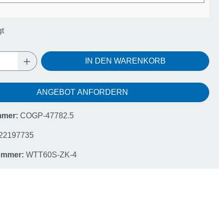
gt
Anzahl: Gib den gewünschten Wert ein oder
IN DEN WARENKORB
ANGEBOT ANFORDERN
mmer:
COGP-47782.5
22197735
nummer:
WTT60S-ZK-4