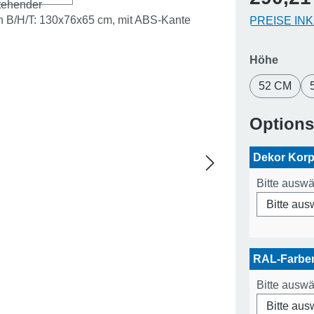
PREISE IN
auswä
Höhe
52 CM
Option
Dekor Kor
Bitte ausw
RAL-Farb
Bitte ausw