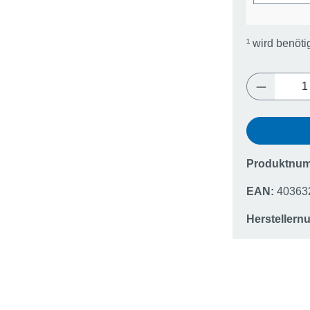
¹
wird benöti
Produkt 
Produktnu
EAN:
40363
Hersteller