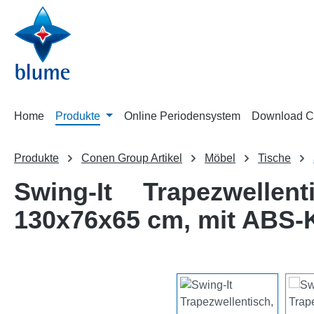
m Hauptinhalt springen
Zur Suche springen
Zur Hauptnavigation springen
Home
Produkte
Online Periodensystem
Download C
Produkte
Conen Group Artikel
Möbel
Tische
Swing-It Trapezwellen
130x76x65 cm, mit ABS-
Bildergalerie überspringen