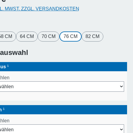
KL. MWST. ZZGL. VERSANDKOSTEN
hlen
58 CM
64 CM
70 CM
76 CM
82 CM
sauswahl
pus
¹
ählen
en
¹
ählen