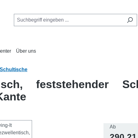
enter
Über uns
Schultische
tisch, feststehender Sc
Kante
Regulärer 
Ab
290,21