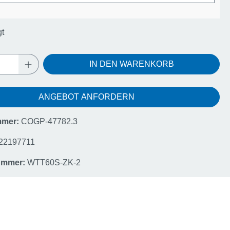
gt
Anzahl: Gib den gewünschten Wert ein oder
IN DEN WARENKORB
ANGEBOT ANFORDERN
mmer:
COGP-47782.3
22197711
nummer:
WTT60S-ZK-2