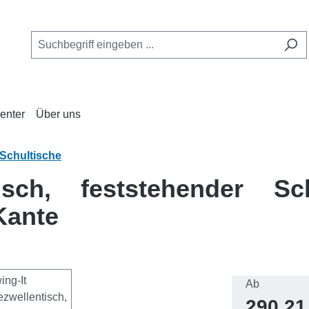
enter
Über uns
Schultische
tisch, feststehender Sc
Kante
Regulärer 
Ab
290,21