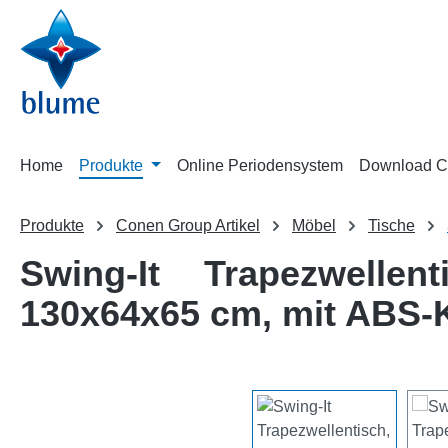
m Hauptinhalt springen
Zur Suche springen
Zur Hauptnavigation springen
Home
Produkte
Online Periodensystem
Download C
Produkte
Conen Group Artikel
Möbel
Tische
Swing-It Trapezwellen
130x64x65 cm, mit ABS-
Bildergalerie überspringen