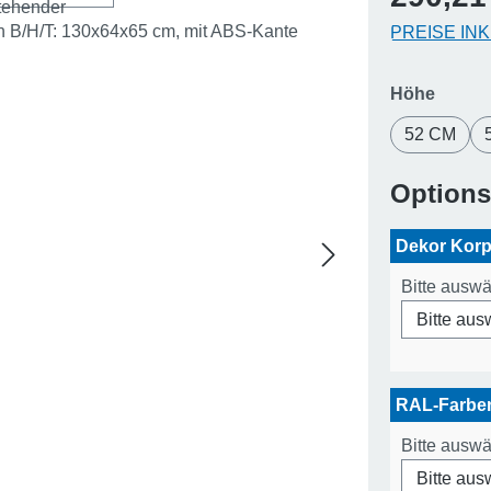
PREISE IN
auswä
Höhe
52 CM
Option
Dekor Kor
Bitte ausw
RAL-Farb
Bitte ausw