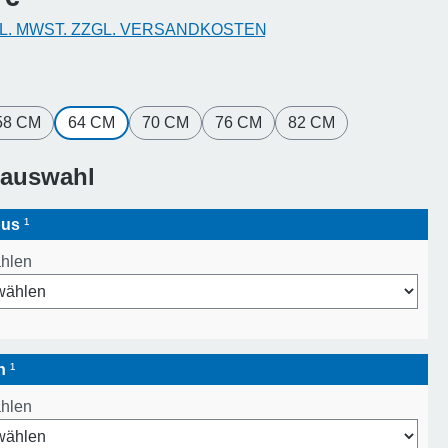
KL. MWST. ZZGL. VERSANDKOSTEN
hlen
58 CM
64 CM
70 CM
76 CM
82 CM
sauswahl
pus
¹
ählen
en
¹
ählen