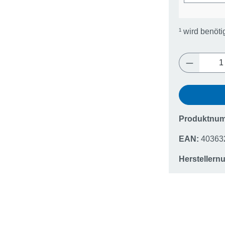
¹
wird benöti
Produkt 
Produktnu
EAN:
40363
Hersteller