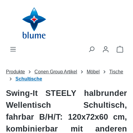
Zum Hauptinhalt springen
WAR
Produkte
Conen Group Artikel
Möbel
Tische
Schultische
Swing-It STEELY halbrunder
Wellentisch Schultisch,
fahrbar B/H/T: 120x72x60 cm,
kombinierbar mit anderen