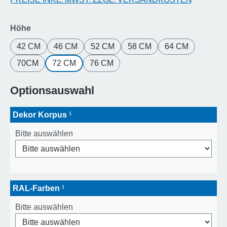
auswählen
Höhe
42 CM
46 CM
52 CM
58 CM
64 CM
70CM
72 CM
76 CM
Optionsauswahl
Dekor Korpus
¹
Bitte auswählen
RAL-Farben
¹
Bitte auswählen