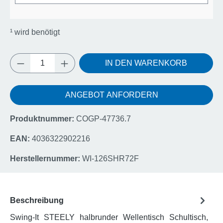
¹
wird benötigt
Produkt Anzahl: Gib den gewünschten Wert e
IN DEN WARENKORB
ANGEBOT ANFORDERN
Produktnummer:
COGP-47736.7
EAN:
4036322902216
Herstellernummer:
WI-126SHR72F
Beschreibung
Swing-It STEELY halbrunder Wellentisch Schultisch,