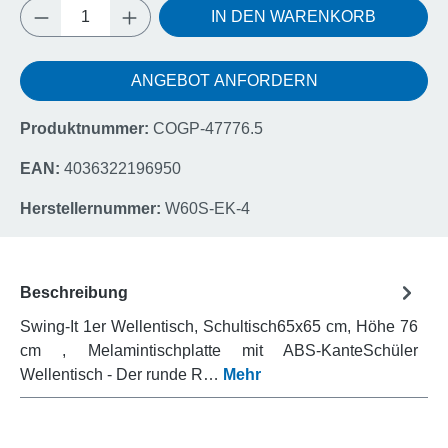
Produkt Anzahl: Gib den gewünschten Wert e
IN DEN WARENKORB
ANGEBOT ANFORDERN
Produktnummer:
COGP-47776.5
EAN:
4036322196950
Herstellernummer:
W60S-EK-4
Beschreibung
Swing-It 1er Wellentisch, Schultisch65x65 cm, Höhe 76
cm , Melamintischplatte mit ABS-KanteSchüler
Wellentisch - Der runde R…
Mehr