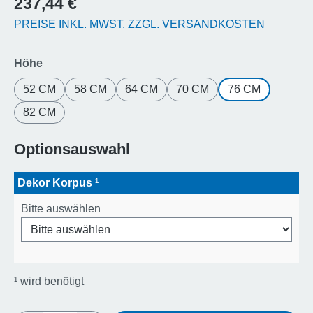
237,44 €
PREISE INKL. MWST. ZZGL. VERSANDKOSTEN
auswählen
Höhe
52 CM
58 CM
64 CM
70 CM
76 CM
82 CM
Optionsauswahl
Dekor Korpus
¹
Bitte auswählen
¹
wird benötigt