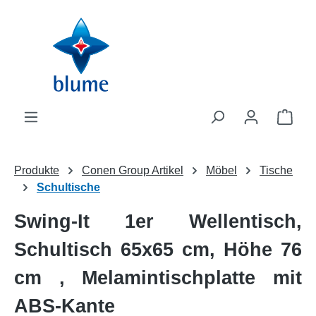
Zum Hauptinhalt springen
WAR
Produkte
Conen Group Artikel
Möbel
Tische
Schultische
Swing-It 1er Wellentisch,
Schultisch 65x65 cm, Höhe 76
cm , Melamintischplatte mit
ABS-Kante