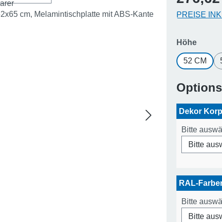
PREISE IN
auswä
Höhe
52 CM
Option
Dekor Kor
Bitte ausw
RAL-Farb
Bitte ausw