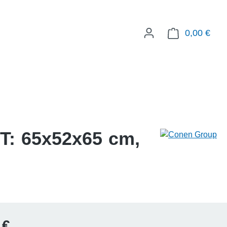
0,00 €
WAR
/T: 65x52x65 cm,
Preis:
 €