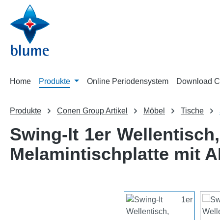
m Hauptinhalt springen
Zur Suche springen
Zur Hauptnavigation springen
Home
Produkte
Online Periodensystem
Download C
Produkte
Conen Group Artikel
Möbel
Tische
Swing-It 1er Wellentisch
Melamintischplatte mit 
Bildergalerie überspringen