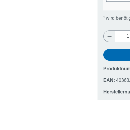
¹
wird benöti
Produkt 
Produktnu
EAN:
40363
Hersteller