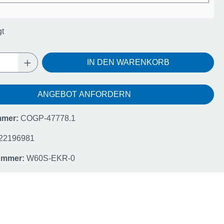
gt
Anzahl: Gib den gewünschten Wert ein oder
IN DEN WARENKORB
ANGEBOT ANFORDERN
mmer:
COGP-47778.1
22196981
nummer:
W60S-EKR-0