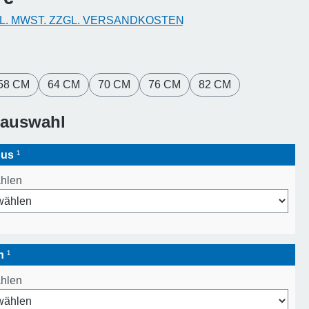
KL. MWST. ZZGL. VERSANDKOSTEN
hlen
58 CM
64 CM
70 CM
76 CM
82 CM
sauswahl
pus
¹
ählen
en
¹
ählen