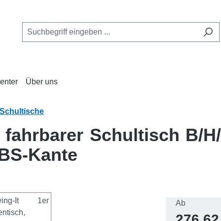
enter
Über uns
Schultische
, fahrbarer Schultisch B/H
ABS-Kante
Regulärer 
Ab
276,62