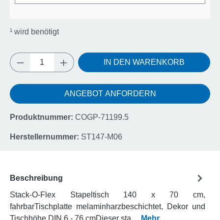
¹
wird benötigt
Produkt Anzahl: Gib den gewünschten Wert e
IN DEN WARENKORB
ANGEBOT ANFORDERN
Produktnummer:
COGP-71199.5
Herstellernummer:
ST147-M06
Beschreibung
Stack-O-Flex Stapeltisch 140 x 70 cm,
fahrbarTischplatte melaminharzbeschichtet, Dekor und
Tischhöhe DIN 6 - 76 cmDieser sta…
Mehr