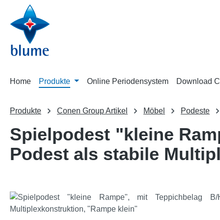
m Hauptinhalt springen
Zur Suche springen
Zur Hauptnavigation springen
Home
Produkte
Online Periodensystem
Download C
Produkte
Conen Group Artikel
Möbel
Podeste
Spielpodest "kleine Ram
Podest als stabile Multi
Bildergalerie überspringen