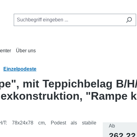
enter
Über uns
Einzelpodeste
pe", mit Teppichbelag B/H
plexkonstruktion, "Rampe k
Regulärer 
Ab
262,22