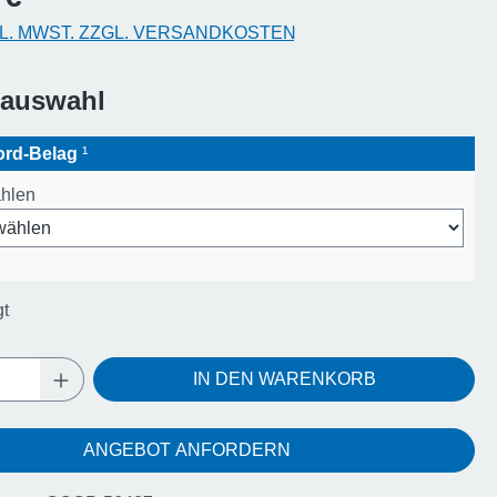
KL. MWST. ZZGL. VERSANDKOSTEN
sauswahl
ford-Belag
¹
ählen
gt
Anzahl: Gib den gewünschten Wert ein oder
IN DEN WARENKORB
ANGEBOT ANFORDERN