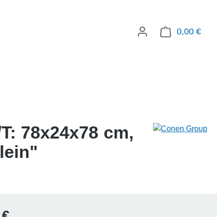
0,00 €
WAR
/T: 78x24x78 cm,
lein"
Preis:
 €