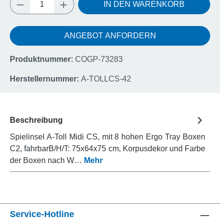
Produkt Anzahl: Gib den gewünschten Wert e
IN DEN WARENKORB
ANGEBOT ANFORDERN
Produktnummer:
COGP-73283
Herstellernummer:
A-TOLLCS-42
Beschreibung
Spielinsel A-Toll Midi CS, mit 8 hohen Ergo Tray Boxen
C2, fahrbarB/H/T: 75x64x75 cm, Korpusdekor und Farbe
der Boxen nach W…
Mehr
Service-Hotline