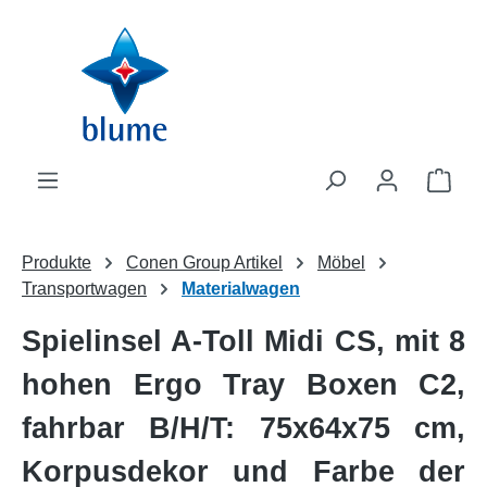
Zum Hauptinhalt springen
WAR
Produkte
Conen Group Artikel
Möbel
Transportwagen
Materialwagen
Spielinsel A-Toll Midi CS, mit 8
hohen Ergo Tray Boxen C2,
fahrbar B/H/T: 75x64x75 cm,
Korpusdekor und Farbe der