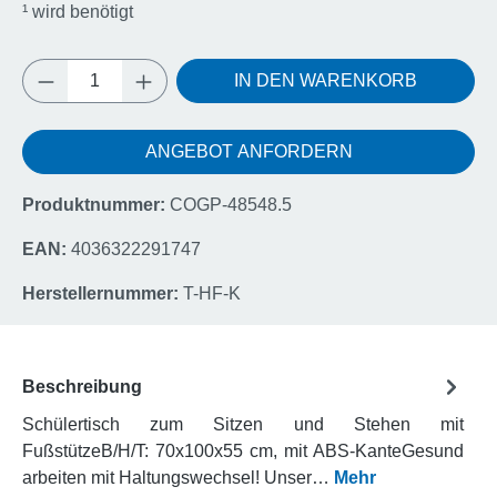
¹
wird benötigt
Produkt Anzahl: Gib den gewünschten Wert e
IN DEN WARENKORB
ANGEBOT ANFORDERN
Produktnummer:
COGP-48548.5
EAN:
4036322291747
Herstellernummer:
T-HF-K
Beschreibung
Schülertisch zum Sitzen und Stehen mit
FußstützeB/H/T: 70x100x55 cm, mit ABS-KanteGesund
arbeiten mit Haltungswechsel! Unser…
Mehr