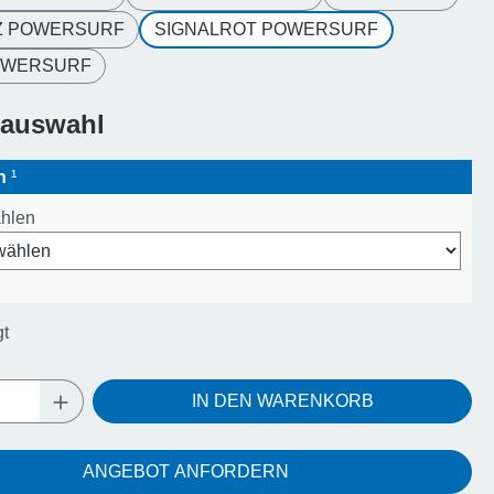
Z POWERSURF
SIGNALROT POWERSURF
OWERSURF
sauswahl
en
¹
ählen
gt
Anzahl: Gib den gewünschten Wert ein oder
IN DEN WARENKORB
ANGEBOT ANFORDERN