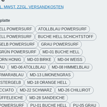
KL. MWST. ZZGL. VERSANDKOSTEN
auswählen
platte
ELL POWERSURF
ATOLLBLAU POWERSURF
ELL POWERSURF
BUCHE HELL SCHICHTSTOFF
GELB POWERSURF
GRAU POWERSURF
GRÜN POWERSURF
MD-01 BUCHE HELL
ORN HONIG
MD-03 BIRKE
MD-04 WEISS
RAU
MD-06 ATOLLBLAU
MD-08 HIMMELBLAU
ARMARABLAU
MD-13 LIMONENGRAS
NSTERGELB
MD-18 ORANGE HELL
CCIATO
MD-22 SCHWARZ
MD-26 CHILLIROT
ÜFFELEICHE
MD-28 SANDEICHE
POWERSURF
PU-01 BUCHE HELL
PU-05 GRAU