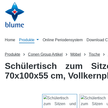
m Hauptinhalt springen
Zur Suche springen
Zur Hauptnavigation springen
Home
Produkte
Online Periodensystem
Download C
Produkte
Conen Group Artikel
Möbel
Tische
Schülertisch zum Sit
70x100x55 cm, Vollkernp
Bildergalerie überspringen