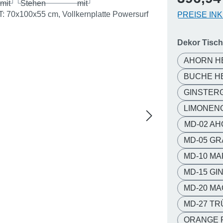
PREISE IN
Dekor Tisch
AHORN H
BUCHE H
GINSTER
LIMONEN
MD-02 AH
MD-05 G
MD-10 M
MD-15 GI
MD-20 MA
MD-27 TR
ORANGE 