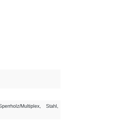
perrholz/Multiplex
, Stahl
,