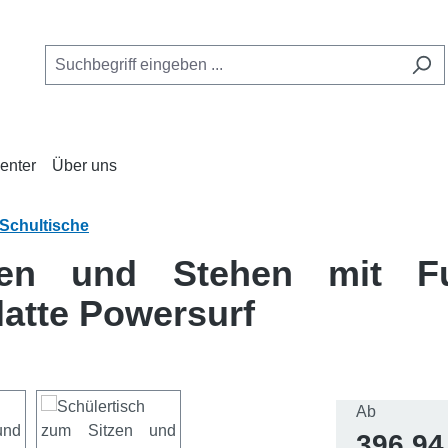
enter
Über uns
Schultische
zen und Stehen mit Fu
latte Powersurf
Regulärer 
Ab
396,94