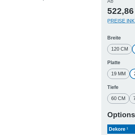
Regulärer 
Ab
522,86
PREISE IN
auswä
Breite
120 CM
auswä
Platte
19 MM
auswä
Tiefe
60 CM
Option
Dekore
¹