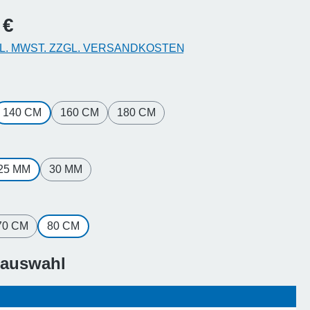
Preis:
 €
KL. MWST. ZZGL. VERSANDKOSTEN
hlen
140 CM
160 CM
180 CM
hlen
25 MM
30 MM
hlen
70 CM
80 CM
sauswahl