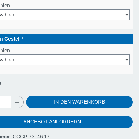
ählen
n Gestell
¹
ählen
gt
Anzahl: Gib den gewünschten Wert ein oder
IN DEN WARENKORB
ANGEBOT ANFORDERN
mmer:
COGP-73146.17