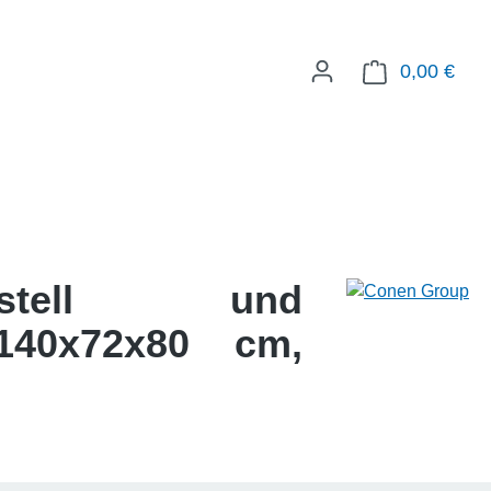
0,00 €
WAR
gestell und
 140x72x80 cm,