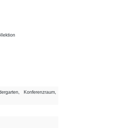
llektion
dergarten
, Konferenzraum
,