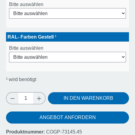
Bitte auswählen
RAL- Farben Gestell
¹
Bitte auswählen
¹
wird benötigt
Produkt Anzahl: Gib den gewünschten Wert e
IN DEN WARENKORB
ANGEBOT ANFORDERN
Produktnummer:
COGP-73145.45