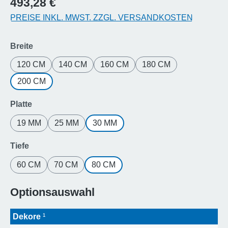
493,28 €
PREISE INKL. MWST. ZZGL. VERSANDKOSTEN
auswählen
Breite
120 CM
140 CM
160 CM
180 CM
200 CM
auswählen
Platte
19 MM
25 MM
30 MM
auswählen
Tiefe
60 CM
70 CM
80 CM
Optionsauswahl
Dekore
¹