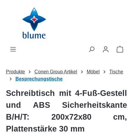
Zum Hauptinhalt springen
WAR
Produkte
Conen Group Artikel
Möbel
Tische
Besprechungstische
Schreibtisch mit 4-Fuß-Gestell
und ABS Sicherheitskante
B/H/T: 200x72x80 cm,
Plattenstärke 30 mm