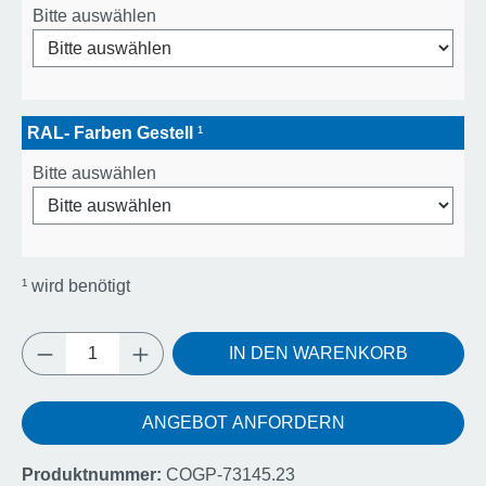
Bitte auswählen
RAL- Farben Gestell
¹
Bitte auswählen
¹
wird benötigt
Produkt Anzahl: Gib den gewünschten Wert e
IN DEN WARENKORB
ANGEBOT ANFORDERN
Produktnummer:
COGP-73145.23