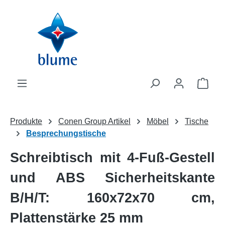
Zum Hauptinhalt springen
WAR
Produkte
Conen Group Artikel
Möbel
Tische
Besprechungstische
Schreibtisch mit 4-Fuß-Gestell
und ABS Sicherheitskante
B/H/T: 160x72x70 cm,
Plattenstärke 25 mm