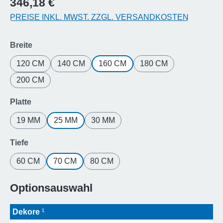
346,18 €
PREISE INKL. MWST. ZZGL. VERSANDKOSTEN
auswählen
Breite
120 CM
140 CM
160 CM
180 CM
200 CM
auswählen
Platte
19 MM
25 MM
30 MM
auswählen
Tiefe
60 CM
70 CM
80 CM
Optionsauswahl
Dekore
¹