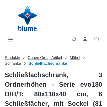
Zum Hauptinhalt springen
WAR
Produkte
Conen Group Artikel
Möbel
Schränke
Schließfachschränke
Schließfachschrank, 3
Ordnerhöhen - Serie evo180
B/H/T: 80x118x40 cm, 6
Schließfächer, mit Sockel (81