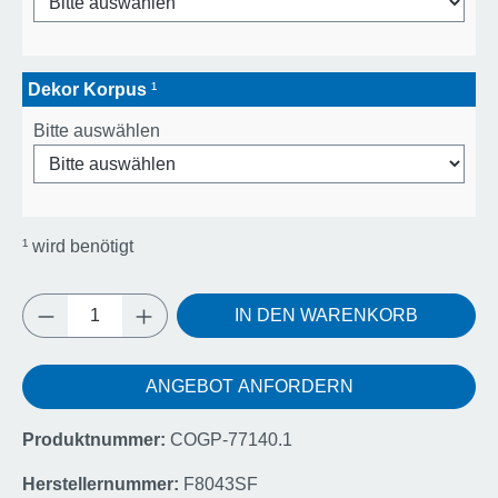
Dekor Korpus
¹
Bitte auswählen
¹
wird benötigt
Produkt Anzahl: Gib den gewünschten Wert e
IN DEN WARENKORB
ANGEBOT ANFORDERN
Produktnummer:
COGP-77140.1
Herstellernummer:
F8043SF