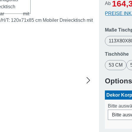
Verkaufsp
164,
Ab
PREISE IN
Maße Tischp
113X80X8
a
Tischhöhe
53 CM
Option
Dekor Kor
Bitte ausw