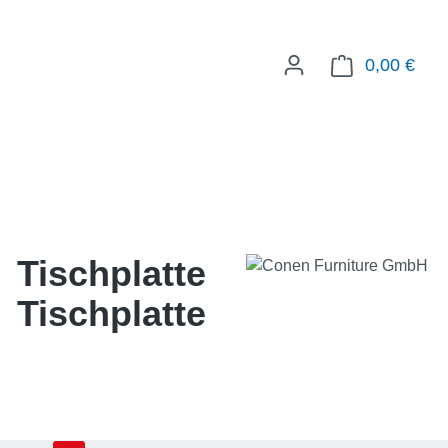
0,00 €
WAR
Tischplatte
Tischplatte