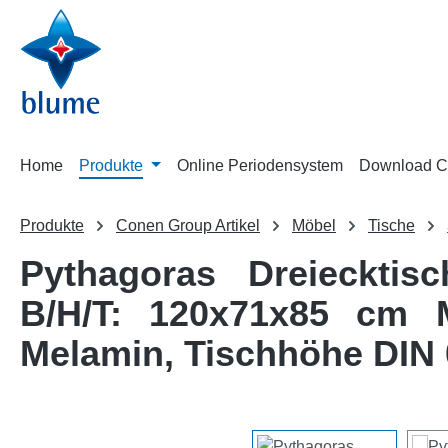
m Hauptinhalt springen
Zur Suche springen
Zur Hauptnavigation springen
Home
Produkte
Online Periodensystem
Download C
Produkte
Conen Group Artikel
Möbel
Tische
Pythagoras Dreiecktis
B/H/T: 120x71x85 cm Mo
Melamin, Tischhöhe DIN 
Bildergalerie überspringen