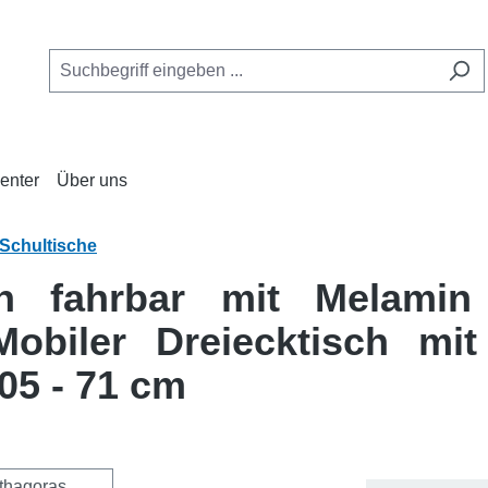
enter
Über uns
Schultische
ch fahrbar mit Melamin 
biler Dreiecktisch mit 
05 - 71 cm