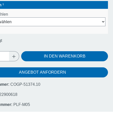
en
¹
ählen
gt
Anzahl: Gib den gewünschten Wert ein oder
IN DEN WARENKORB
ANGEBOT ANFORDERN
mmer:
COGP-51374.10
22900618
nummer:
PLF-M05