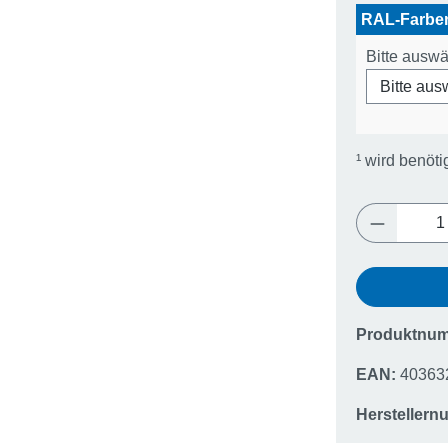
RAL-Farb
Bitte ausw
¹
wird benöti
Produkt 
Produktnu
EAN:
40363
Hersteller