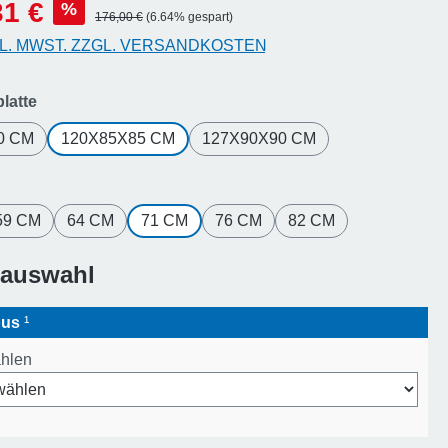
reis:
31 €
%
Regulärer Preis:
176,00 €
(6.64% gespart)
KL. MWST. ZZGL. VERSANDKOSTEN
auswählen
latte
0 CM
120X85X85 CM
127X90X90 CM
uswählen
59 CM
64 CM
71 CM
76 CM
82 CM
sauswahl
pus
¹
ählen