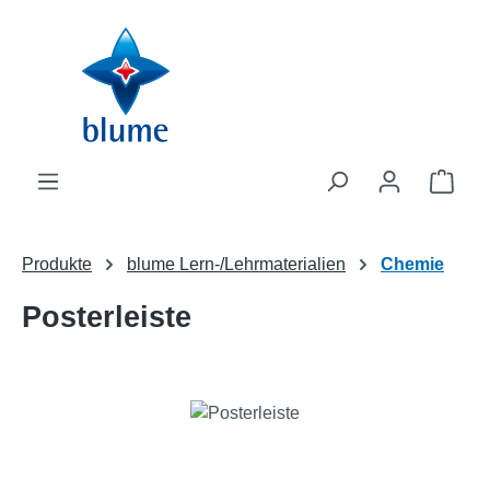
Zum Hauptinhalt springen
WAR
Produkte
blume Lern-/Lehrmaterialien
Chemie
Posterleiste
Bildergalerie überspringen