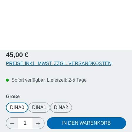
Regulärer Preis:
45,00 €
PREISE INKL. MWST. ZZGL. VERSANDKOSTEN
Sofort verfügbar, Lieferzeit: 2-5 Tage
auswählen
Größe
DINA0
DINA1
DINA2
Produkt Anzahl: Gib den gewünschten Wert e
IN DEN WARENKORB