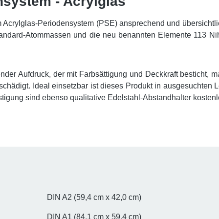
system - Acrylglas"
 Acrylglas-Periodensystem (PSE) ansprechend und übersichtlich
Standard-Atommassen und die neu benannten Elemente 113 Ni
ender Aufdruck, der mit Farbsättigung und Deckkraft besticht,
eschädigt. Ideal einsetzbar ist dieses Produkt in ausgesucht
tigung sind ebenso qualitative Edelstahl-Abstandhalter kostenl
DIN A2 (59,4 cm x 42,0 cm)
DIN A1 (84,1 cm x 59,4 cm)