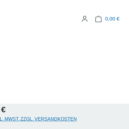
0,00 €
WAR
eis:
 €
KL. MWST. ZZGL. VERSANDKOSTEN