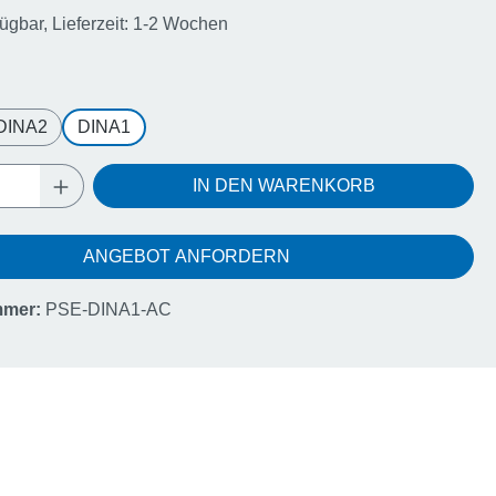
fügbar, Lieferzeit: 1-2 Wochen
ählen
DINA2
DINA1
Anzahl: Gib den gewünschten Wert ein oder
IN DEN WARENKORB
ANGEBOT ANFORDERN
mmer:
PSE-DINA1-AC