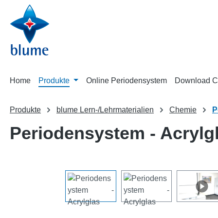
m Hauptinhalt springen
Zur Suche springen
Zur Hauptnavigation springen
Home
Produkte
Online Periodensystem
Download C
Produkte
blume Lern-/Lehrmaterialien
Chemie
P
Periodensystem - Acrylg
Bildergalerie überspringen