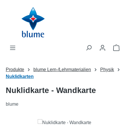
Zum Hauptinhalt springen
WAR
Produkte
blume Lern-/Lehrmaterialien
Physik
Nuklidkarten
Nuklidkarte - Wandkarte
blume
Bildergalerie überspringen