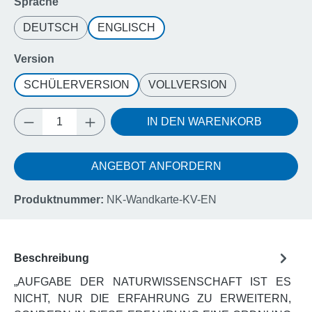
auswählen
Sprache
DEUTSCH
ENGLISCH
auswählen
Version
SCHÜLERVERSION
VOLLVERSION
Produkt Anzahl: Gib den gewünschten Wert e
IN DEN WARENKORB
ANGEBOT ANFORDERN
Produktnummer:
NK-Wandkarte-KV-EN
Beschreibung
„AUFGABE DER NATURWISSENSCHAFT IST ES
NICHT, NUR DIE ERFAHRUNG ZU ERWEITERN,