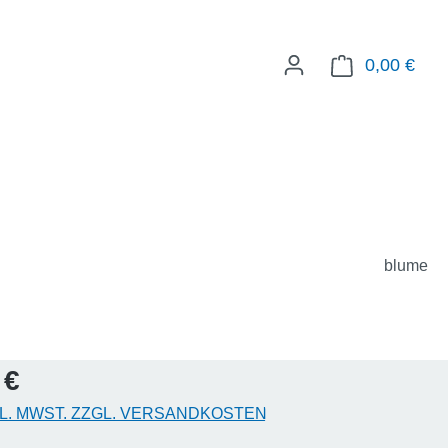
0,00 €
WAR
blume
eis:
 €
KL. MWST. ZZGL. VERSANDKOSTEN