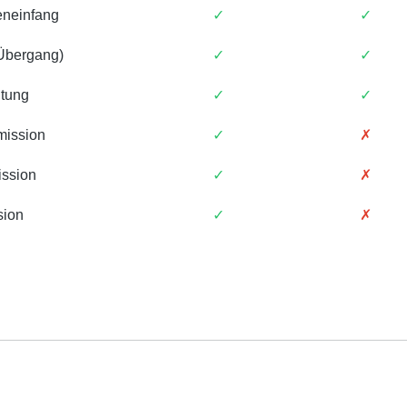
eneinfang
✓
✓
 Übergang)
✓
✓
tung
✓
✓
mission
✓
✗
ssion
✓
✗
sion
✓
✗