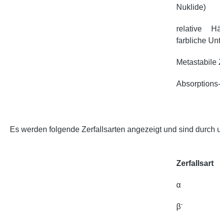
Nuklide)
relative H
farbliche Un
Metastabile
Absorptions-
Es werden folgende Zerfallsarten angezeigt und sind durch 
Zerfallsart
α
-
β