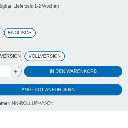
fügbar, Lieferzeit: 1-2 Wochen
wählen
H
ENGLISCH
wählen
VERSION
VOLLVERSION
Anzahl: Gib den gewünschten Wert ein oder
IN DEN WARENKORB
ANGEBOT ANFORDERN
mmer:
NK-ROLLUP-VV-EN