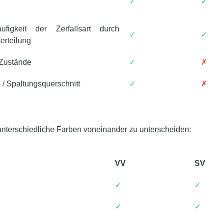
✓
✓
äufigkeit der Zerfallsart durch
✓
✓
terteilung
 Zustände
✓
✗
 / Spaltungsquerschnitt
✓
✗
unterschiedliche Farben voneinander zu unterscheiden:
VV
SV
✓
✓
✓
✓