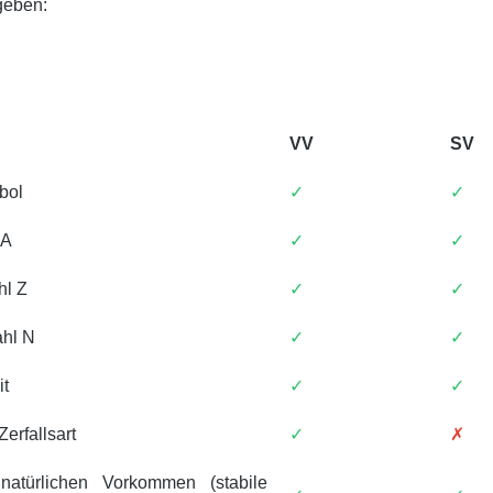
geben:
VV
SV
bol
✓
✓
 A
✓
✓
hl Z
✓
✓
hl N
✓
✓
it
✓
✓
Zerfallsart
✓
✗
natürlichen Vorkommen (stabile