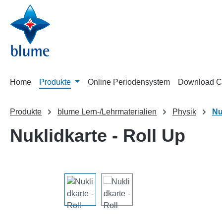
m Hauptinhalt springen
Zur Suche springen
Zur Hauptnavigation springen
Home
Produkte
Online Periodensystem
Download C
Produkte
blume Lern-/Lehrmaterialien
Physik
Nu
Nuklidkarte - Roll Up
Bildergalerie überspringen