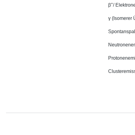
+
β
/ Elektron
γ (Isomerer
Spontanspal
Neutronene
Protonenemi
Clusteremis