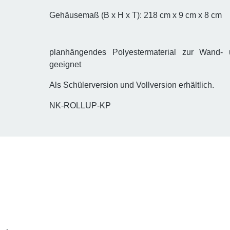
Gehäusemaß (B x H x T): 218 cm x 9 cm x 8 cm
planhängendes Polyestermaterial zur Wand-
geeignet
Als Schülerversion und Vollversion erhältlich.
NK-ROLLUP-KP