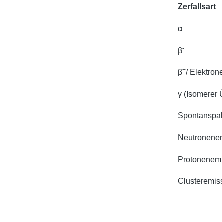
Zerfallsart
α
-
β
+
β
/ Elektron
γ (Isomerer
Spontanspal
Neutronene
Protonenemi
Clusteremis