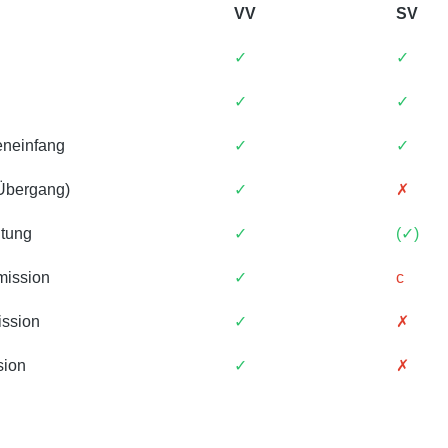
VV
SV
✓
✓
✓
✓
eneinfang
✓
✓
 Übergang)
✓
✗
tung
✓
(✓)
mission
✓
c
ssion
✓
✗
sion
✓
✗