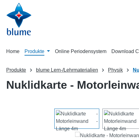
m Hauptinhalt springen
Zur Suche springen
Zur Hauptnavigation springen
Home
Produkte
Online Periodensystem
Download C
Produkte
blume Lern-/Lehrmaterialien
Physik
Nu
Nuklidkarte - Motorlein
Bildergalerie überspringen