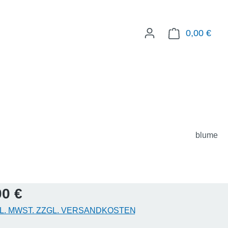
0,00 €
WAR
blume
eis:
00 €
KL. MWST. ZZGL. VERSANDKOSTEN