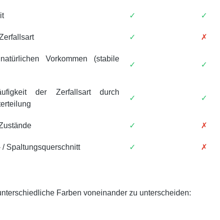
it
✓
✓
Zerfallsart
✓
✗
natürlichen Vorkommen (stabile
✓
✓
äufigkeit der Zerfallsart durch
✓
✓
terteilung
 Zustände
✓
✗
 / Spaltungsquerschnitt
✓
✗
unterschiedliche Farben voneinander zu unterscheiden: