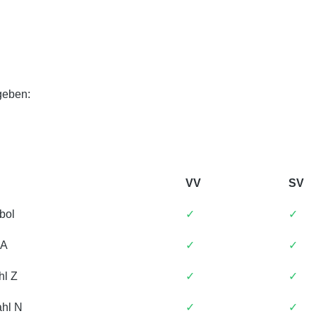
geben:
VV
SV
bol
✓
✓
 A
✓
✓
hl Z
✓
✓
hl N
✓
✓