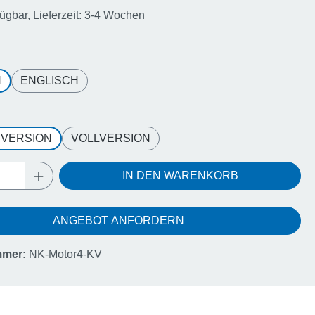
fügbar, Lieferzeit: 3-4 Wochen
wählen
H
ENGLISCH
wählen
VERSION
VOLLVERSION
Anzahl: Gib den gewünschten Wert ein oder
IN DEN WARENKORB
ANGEBOT ANFORDERN
mmer:
NK-Motor4-KV