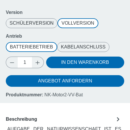
auswählen
Version
SCHÜLERVERSION
VOLLVERSION
auswählen
Antrieb
BATTERIEBETRIEB
KABELANSCHLUSS
Produkt Anzahl: Gib den gewünschten Wert e
IN DEN WARENKORB
ANGEBOT ANFORDERN
Produktnummer:
NK-Motor2-VV-Bat
Beschreibung
„AUFGABE DER NATURWISSENSCHAFT IST ES