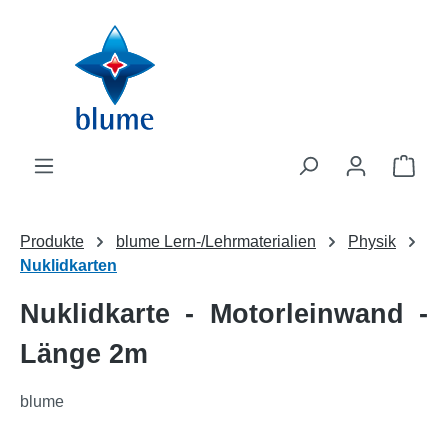
Zum Hauptinhalt springen
WAR
Produkte
blume Lern-/Lehrmaterialien
Physik
Nuklidkarten
Nuklidkarte - Motorleinwand -
Länge 2m
blume