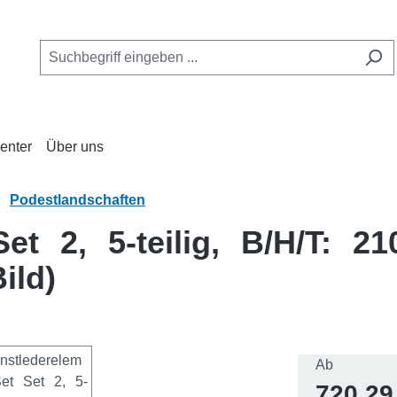
enter
Über uns
Podestlandschaften
et 2, 5-teilig, B/H/T: 2
ild)
Regulärer 
Ab
720,29