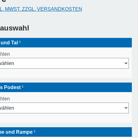
KL. MWST. ZZGL. VERSANDKOSTEN
sauswahl
 und Tal
¹
ählen
es Podest
¹
ählen
ppe und Rampe
¹