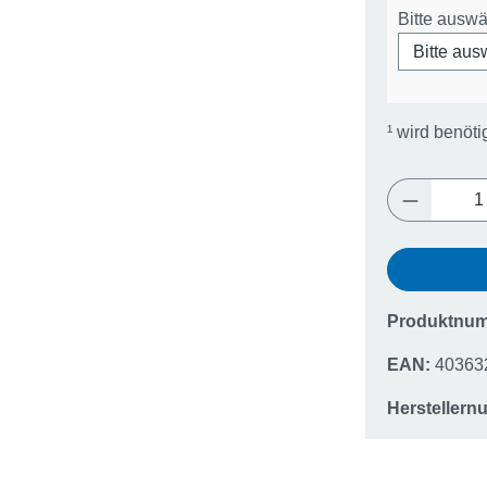
Bitte ausw
¹
wird benöti
Produkt 
Produktnu
EAN:
40363
Hersteller