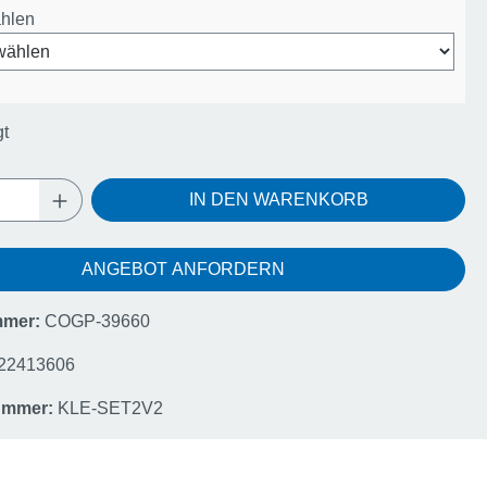
ählen
gt
Anzahl: Gib den gewünschten Wert ein oder
IN DEN WARENKORB
ANGEBOT ANFORDERN
mmer:
COGP-39660
22413606
nummer:
KLE-SET2V2