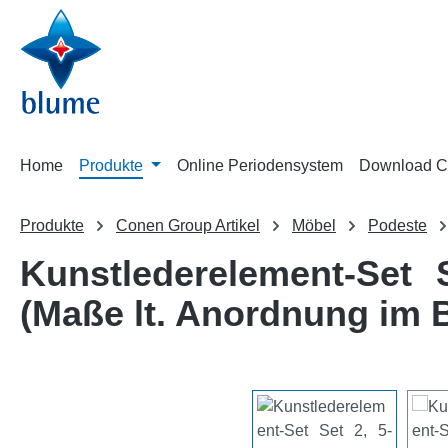
m Hauptinhalt springen
Zur Suche springen
Zur Hauptnavigation springen
Home
Produkte
Online Periodensystem
Download C
Produkte
Conen Group Artikel
Möbel
Podeste
Kunstlederelement-Set S
(Maße lt. Anordnung im B
Bildergalerie überspringen