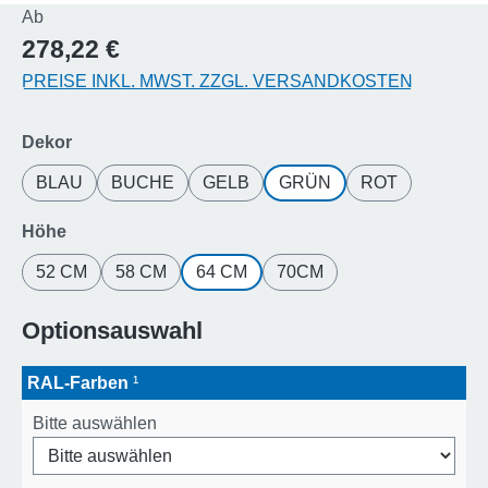
Regulärer Preis:
Ab
278,22 €
PREISE INKL. MWST. ZZGL. VERSANDKOSTEN
auswählen
Dekor
BLAU
BUCHE
GELB
GRÜN
ROT
auswählen
Höhe
52 CM
58 CM
64 CM
70CM
Optionsauswahl
RAL-Farben
¹
Bitte auswählen