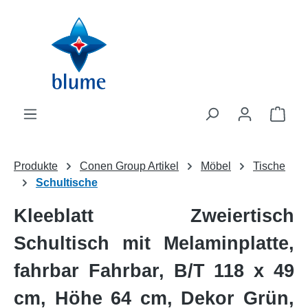
Zum Hauptinhalt springen
WAR
Produkte
Conen Group Artikel
Möbel
Tische
Schultische
Kleeblatt Zweiertisch
Schultisch mit Melaminplatte,
fahrbar Fahrbar, B/T 118 x 49
cm, Höhe 64 cm, Dekor Grün,