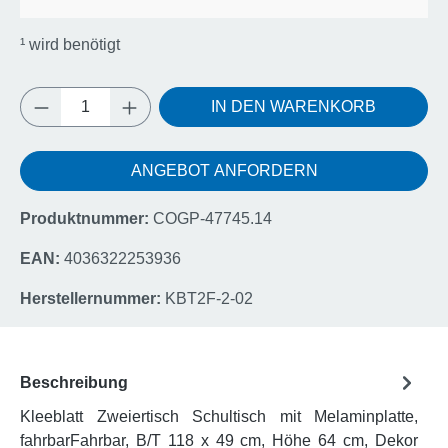
¹
wird benötigt
Produkt Anzahl: Gib den gewünschten Wert e
IN DEN WARENKORB
ANGEBOT ANFORDERN
Produktnummer:
COGP-47745.14
EAN:
4036322253936
Herstellernummer:
KBT2F-2-02
Beschreibung
Kleeblatt Zweiertisch Schultisch mit Melaminplatte,
fahrbarFahrbar, B/T 118 x 49 cm, Höhe 64 cm, Dekor