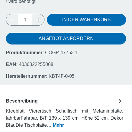
¹
wird benötigt
Produkt Anzahl: Gib den gewünschten Wert e
IN DEN WARENKORB
ANGEBOT ANFORDERN
Produktnummer:
COGP-47753.1
EAN:
4036322255008
Herstellernummer:
KBT4F-0-05
Beschreibung
Kleeblatt Vierertisch Schultisch mit Melaminplatte,
fahrbarFahrbar, B/T 139 x 139 cm, Höhe 52 cm, Dekor
BlauDie Tischplatte…
Mehr