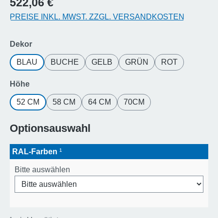
522,06 €
PREISE INKL. MWST. ZZGL. VERSANDKOSTEN
auswählen
Dekor
BLAU
BUCHE
GELB
GRÜN
ROT
auswählen
Höhe
52 CM
58 CM
64 CM
70CM
Optionsauswahl
RAL-Farben
¹
Bitte auswählen