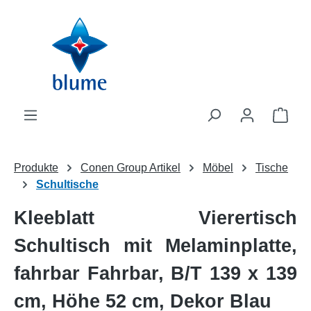
Zum Hauptinhalt springen
WAR
Produkte
Conen Group Artikel
Möbel
Tische
Schultische
Kleeblatt Vierertisch
Schultisch mit Melaminplatte,
fahrbar Fahrbar, B/T 139 x 139
cm, Höhe 52 cm, Dekor Blau