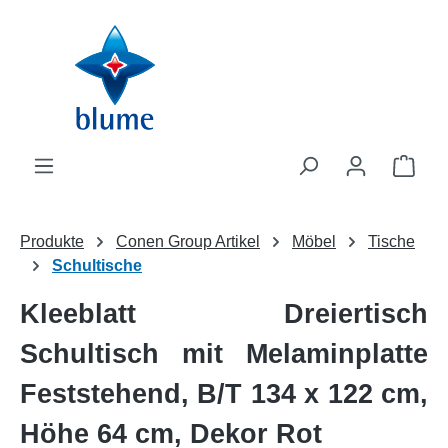
Zum Hauptinhalt springen
WAR
Produkte
Conen Group Artikel
Möbel
Tische
Schultische
Kleeblatt Dreiertisch
Schultisch mit Melaminplatte
Feststehend, B/T 134 x 122 cm,
Höhe 64 cm, Dekor Rot