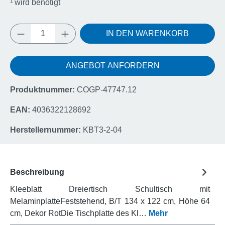
¹
wird benötigt
Produkt Anzahl: Gib den gewünschten Wert e
IN DEN WARENKORB
ANGEBOT ANFORDERN
Produktnummer:
COGP-47747.12
EAN:
4036322128692
Herstellernummer:
KBT3-2-04
Beschreibung
Kleeblatt Dreiertisch Schultisch mit
MelaminplatteFeststehend, B/T 134 x 122 cm, Höhe 64
cm, Dekor RotDie Tischplatte des Kl…
Mehr