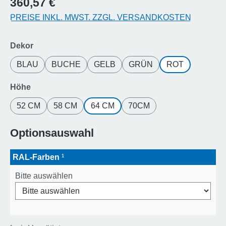
360,57 €
PREISE INKL. MWST. ZZGL. VERSANDKOSTEN
auswählen
Dekor
BLAU
BUCHE
GELB
GRÜN
ROT
auswählen
Höhe
52 CM
58 CM
64 CM
70CM
Optionsauswahl
RAL-Farben
¹
Bitte auswählen