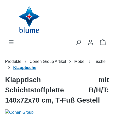
Zum Hauptinhalt springen
WAR
Produkte
Conen Group Artikel
Möbel
Tische
Klapptische
Klapptisch mit
Schichtstoffplatte B/H/T:
140x72x70 cm, T-Fuß Gestell