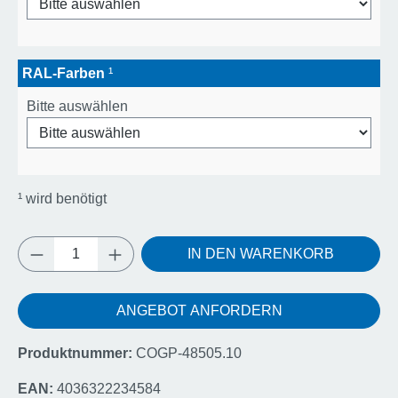
RAL-Farben
¹
Bitte auswählen
¹
wird benötigt
Produkt Anzahl: Gib den gewünschten Wert e
IN DEN WARENKORB
ANGEBOT ANFORDERN
Produktnummer:
COGP-48505.10
EAN:
4036322234584