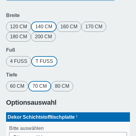
auswählen
Breite
120 CM
140 CM
160 CM
170 CM
180 CM
200 CM
auswählen
Fuß
4 FUSS
T FUSS
auswählen
Tiefe
60 CM
70 CM
80 CM
Optionsauswahl
Dekor Schichtstofftischplatte
¹
Bitte auswählen