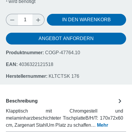
¹
wird benötigt
Produkt Anzahl: Gib den gewünschten Wert e
IN DEN WARENKORB
ANGEBOT ANFORDERN
Produktnummer:
COGP-47764.10
EAN:
4036322121518
Herstellernummer:
KLTCTSK 176
Beschreibung
Klapptisch mit Chromgestell und
melaminharzbeschichteter TischplatteB/H/T: 170x72x60
cm, Zargenart StahlUm Platz zu schaffen…
Mehr