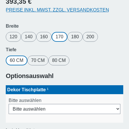
393,35 €
PREISE INKL. MWST. ZZGL. VERSANDKOSTEN
auswählen
Breite
120
140
160
170
180
200
auswählen
Tiefe
60 CM
70 CM
80 CM
Optionsauswahl
Dekor Tischplatte
¹
Bitte auswählen