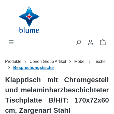
Zum Hauptinhalt springen
WAR
Produkte
Conen Group Artikel
Möbel
Tische
Besprechungstische
Klapptisch mit Chromgestell
und melaminharzbeschichteter
Tischplatte B/H/T: 170x72x60
cm, Zargenart Stahl