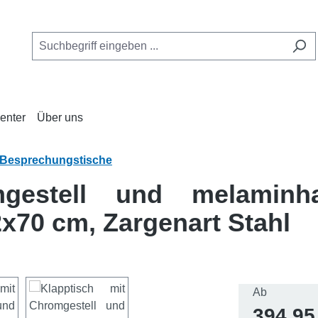
enter
Über uns
Besprechungstische
gestell und melaminhar
2x70 cm, Zargenart Stahl
Regulärer 
Ab
394,95