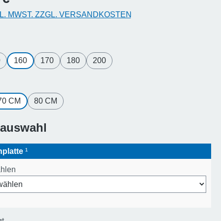
KL. MWST. ZZGL. VERSANDKOSTEN
hlen
0
160
170
180
200
hlen
70 CM
80 CM
sauswahl
hplatte
¹
ählen
gt