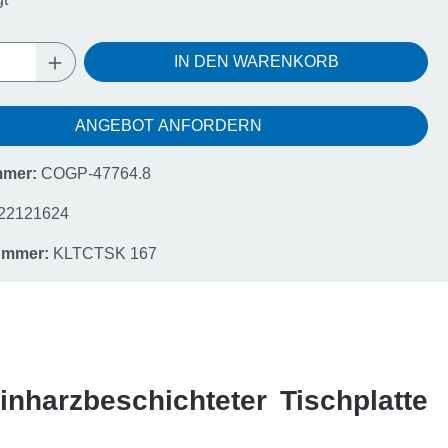
Anzahl: Gib den gewünschten Wert ein oder
IN DEN WARENKORB
ANGEBOT ANFORDERN
mmer:
COGP-47764.8
22121624
nummer:
KLTCTSK 167
nharzbeschichteter Tischplatte