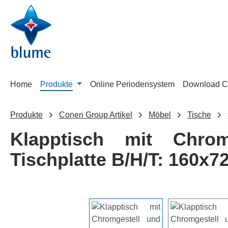
m Hauptinhalt springen
Zur Suche springen
Zur Hauptnavigation springen
Home
Produkte
Online Periodensystem
Download C
Produkte
Conen Group Artikel
Möbel
Tische
Klapptisch mit Chrom
Tischplatte B/H/T: 160x7
Bildergalerie überspringen