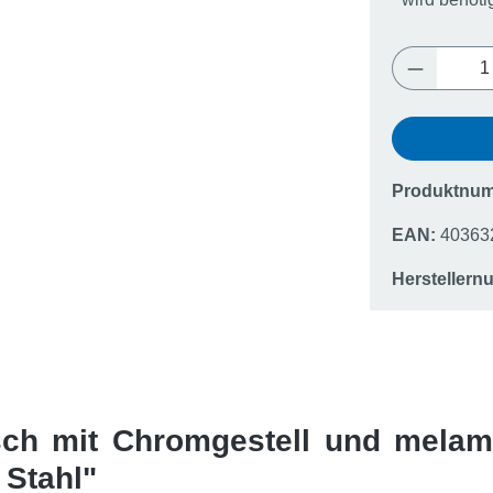
Produkt 
Produktnu
EAN:
40363
Hersteller
sch mit Chromgestell und melami
 Stahl"