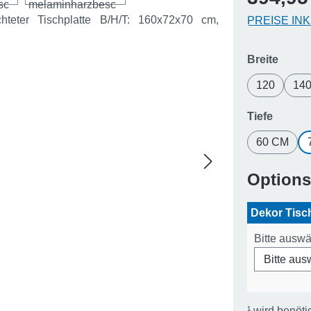
PREISE IN
auswä
Breite
120
14
auswä
Tiefe
60 CM
Option
Dekor Tisc
Bitte ausw
¹
wird benöti