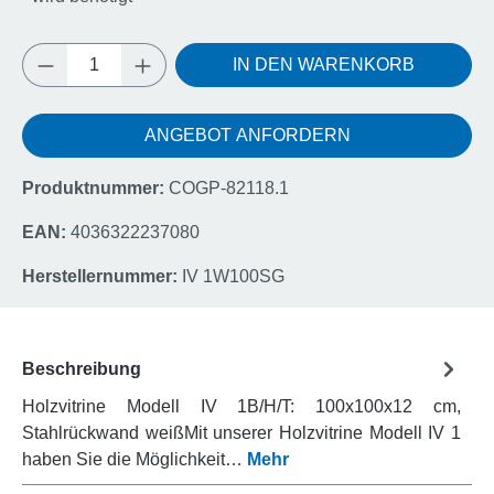
Produkt Anzahl: Gib den gewünschten Wert e
IN DEN WARENKORB
ANGEBOT ANFORDERN
Produktnummer:
COGP-82118.1
EAN:
4036322237080
Herstellernummer:
IV 1W100SG
Beschreibung
Holzvitrine Modell IV 1B/H/T: 100x100x12 cm,
Stahlrückwand weißMit unserer Holzvitrine Modell IV 1
haben Sie die Möglichkeit…
Mehr