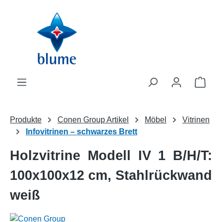
Zum Hauptinhalt springen
WAR
Produkte
Conen Group Artikel
Möbel
Vitrinen
Infovitrinen – schwarzes Brett
Holzvitrine Modell IV 1 B/H/T:
100x100x12 cm, Stahlrückwand
weiß