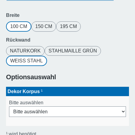
auswählen
Breite
100 CM
150 CM
195 CM
auswählen
Rückwand
NATURKORK
STAHLMAILLE GRÜN
WEISS STAHL
Optionsauswahl
Dekor Korpus
¹
Bitte auswählen
¹
wird benötigt