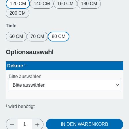
120 CM
140 CM
160 CM
180 CM
200 CM
auswählen
Tiefe
60 CM
70 CM
80 CM
Optionsauswahl
Dekore
¹
Bitte auswählen
¹
wird benötigt
Produkt Anzahl: Gib den gewünschten Wert e
IN DEN WARENKORB