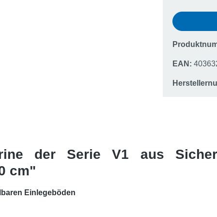
Produktnu
EAN:
40363
Hersteller
trine der Serie V1 aus Sicher
50 cm"
ellbaren Einlegeböden