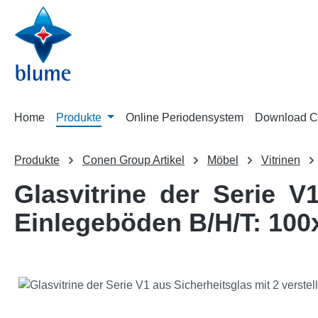
m Hauptinhalt springen
Zur Suche springen
Zur Hauptnavigation springen
Home
Produkte
Online Periodensystem
Download C
Produkte
Conen Group Artikel
Möbel
Vitrinen
Glasvitrine der Serie V
Einlegeböden B/H/T: 10
Bildergalerie überspringen