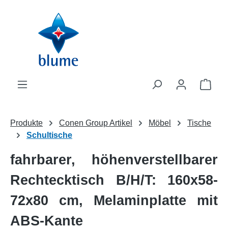
Zum Hauptinhalt springen
WAR
Produkte
Conen Group Artikel
Möbel
Tische
Schultische
fahrbarer, höhenverstellbarer
Rechtecktisch B/H/T: 160x58-
72x80 cm, Melaminplatte mit
ABS-Kante