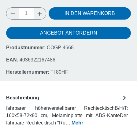
Produkt Anzahl: Gib den gewünschten Wert e
IN DEN WARENKORB
ANGEBOT ANFORDERN
Produktnummer:
COGP-4668
EAN:
4036322167486
Herstellernummer:
TI 80HF
Beschreibung
fahrbarer, höhenverstellbarer RechtecktischB/H/T:
160x58-72x80 cm, Melaminplatte mit ABS-KanteDer
fahrbare Rechtecktisch "Ro…
Mehr