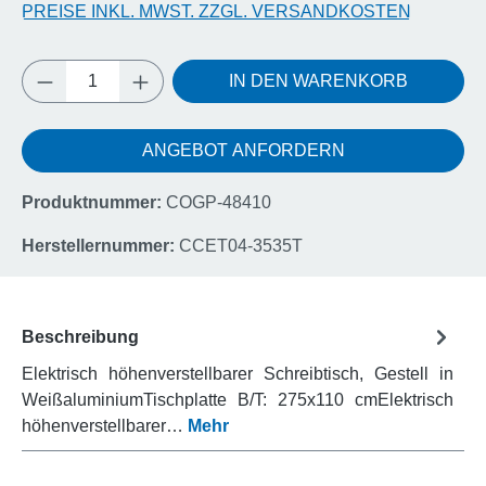
PREISE INKL. MWST. ZZGL. VERSANDKOSTEN
Produkt Anzahl: Gib den gewünschten Wert e
IN DEN WARENKORB
ANGEBOT ANFORDERN
Produktnummer:
COGP-48410
Herstellernummer:
CCET04-3535T
Beschreibung
Elektrisch höhenverstellbarer Schreibtisch, Gestell in
WeißaluminiumTischplatte B/T: 275x110 cmElektrisch
höhenverstellbarer…
Mehr