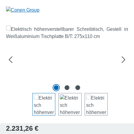
Bildergalerie überspringen
Regulärer Preis:
2.231,26 €