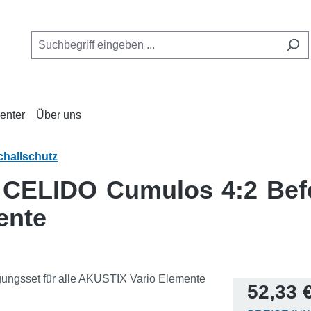
enter
Über uns
challschutz
 CELIDO Cumulos 4:2 Befe
ente
Regulärer Pr
52,33 