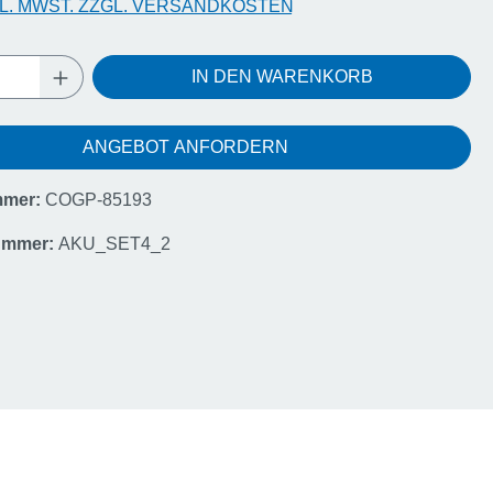
KL. MWST. ZZGL. VERSANDKOSTEN
Anzahl: Gib den gewünschten Wert ein oder
IN DEN WARENKORB
ANGEBOT ANFORDERN
mmer:
COGP-85193
nummer:
AKU_SET4_2