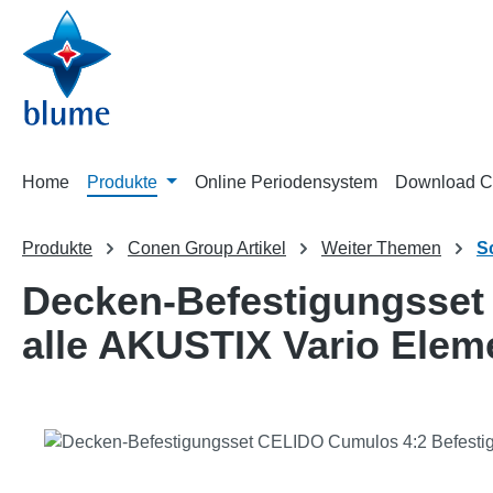
m Hauptinhalt springen
Zur Suche springen
Zur Hauptnavigation springen
Home
Produkte
Online Periodensystem
Download C
Produkte
Conen Group Artikel
Weiter Themen
S
Decken-Befestigungsset
alle AKUSTIX Vario Elem
Bildergalerie überspringen