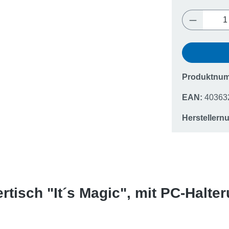
Produkt 
Produktnu
EAN:
40363
Hersteller
tisch "It´s Magic", mit PC-Halte