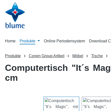
m Hauptinhalt springen
Zur Suche springen
Zur Hauptnavigation springen
Home
Produkte
Online Periodensystem
Download C
Produkte
Conen Group Artikel
Möbel
Tische
Computertisch "It´s Mag
cm
Bildergalerie überspringen