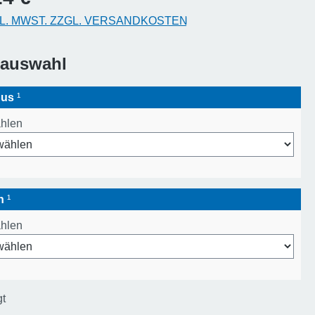
KL. MWST. ZZGL. VERSANDKOSTEN
sauswahl
pus
¹
ählen
en
¹
ählen
gt