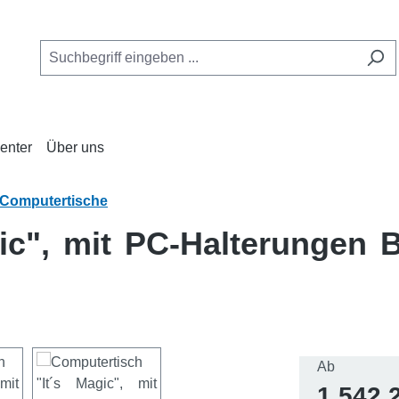
enter
Über uns
Computertische
ic", mit PC-Halterungen 
Regulärer 
Ab
1.542,