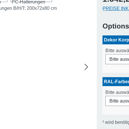
PREISE IN
Option
Dekor Kor
Bitte ausw
RAL-Farb
Bitte ausw
¹
wird benöti