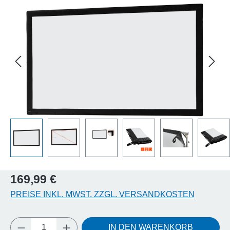
Bildergalerie überspringen
Regulärer Preis:
169,99 €
PREISE INKL. MWST. ZZGL. VERSANDKOSTEN
Produkt Anzahl: Gib den gewünschten Wert e
IN DEN WARENKORB