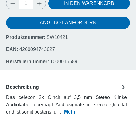
Produkt Anzahl: Gib den gewünschten Wert e
IN DEN WARENKORB
ANGEBOT ANFORDERN
Produktnummer:
SW10421
EAN:
4260094743627
Herstellernummer:
1000015589
Beschreibung
Das celexon 2x Cinch auf 3,5 mm Stereo Klinke
Audiokabel überträgt Audiosignale in stereo Qualität
und ist somit bestens für…
Mehr