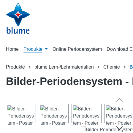
m Hauptinhalt springen
Zur Suche springen
Zur Hauptnavigation springen
Home
Produkte
Online Periodensystem
Download C
Produkte
blume Lern-/Lehrmaterialien
Chemie
B
Bilder-Periodensystem -
Bildergalerie überspringen