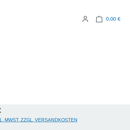
0,00 €
WAR
eis:
€
KL. MWST. ZZGL. VERSANDKOSTEN