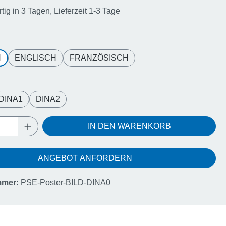
ig in 3 Tagen, Lieferzeit 1-3 Tage
wählen
H
ENGLISCH
FRANZÖSISCH
ählen
DINA1
DINA2
Anzahl: Gib den gewünschten Wert ein oder
IN DEN WARENKORB
ANGEBOT ANFORDERN
mmer:
PSE-Poster-BILD-DINA0