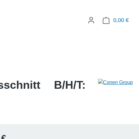
0,00 €
WAR
schnitt B/H/T:
Preis:
 €