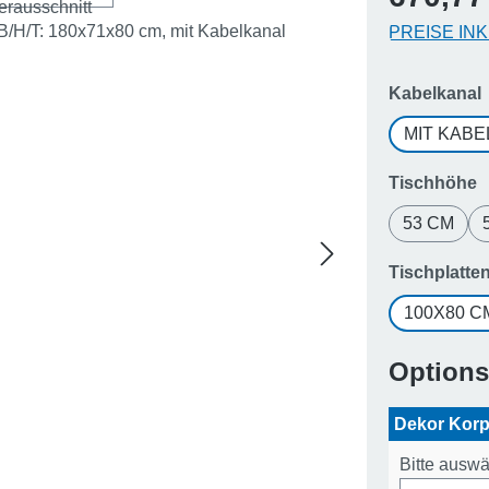
PREISE IN
Kabelkanal
MIT KAB
a
Tischhöhe
53 CM
Tischplatt
100X80 C
Option
Dekor Kor
Bitte ausw