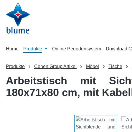
m Hauptinhalt springen
Zur Suche springen
Zur Hauptnavigation springen
Home
Produkte
Online Periodensystem
Download C
Produkte
Conen Group Artikel
Möbel
Tische
Arbeitstisch mit Sic
180x71x80 cm, mit Kabel
Bildergalerie überspringen